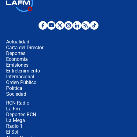
🔴 EN VIVO | Noticiero La FM con
Juan Lozano - 6 de agosto de 2026
¿Por qué De la Espriella gobernará
desde Barranquilla? Experto explica
la razón
Actualidad
Carta del Director
Estratega de Abelardo de la Espriella
Deportes
revela cómo venció a la “casta
Economía
política” en campaña: “Estaba
Emisiones
completamente seguro”
Entretenimiento
Internacional
Alias ‘Calarcá’ habría pagado $60
Orden Público
millones al mes a un supuesto
Política
coronel para filtrar información del
Ejército
Sociedad
RCN Radio
Las razones para escoger al nuevo
La Fm
director de la Policía
Deportes RCN
La Mega
Radio 1
El Sol