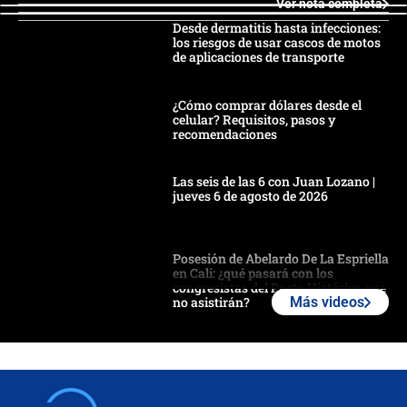
Ver nota completa
Desde dermatitis hasta infecciones:
los riesgos de usar cascos de motos
de aplicaciones de transporte
¿Cómo comprar dólares desde el
celular? Requisitos, pasos y
recomendaciones
Las seis de las 6 con Juan Lozano |
jueves 6 de agosto de 2026
Posesión de Abelardo De La Espriella
en Cali: ¿qué pasará con los
congresistas del Pacto Histórico que
no asistirán?
Más videos
Álvaro Uribe asistirá a la posesión y
crece el pulso por la elección del
contralor