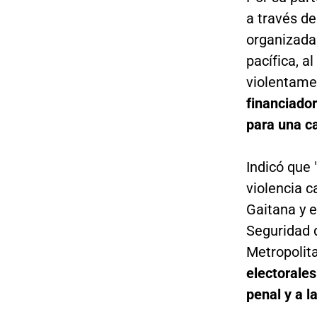
a través d
organizada 
pacífica, a
violentame
financiador
para una ca
Indicó que 
violencia c
Gaitana y e
Seguridad d
Metropolit
electorales
penal y a l