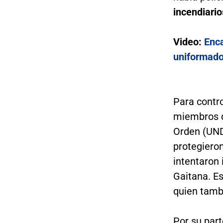
incendiario
Video:
Enca
uniformado
Para contro
miembros d
Orden (UND
protegieron
intentaron 
Gaitana. Es
quien tambi
Por su part