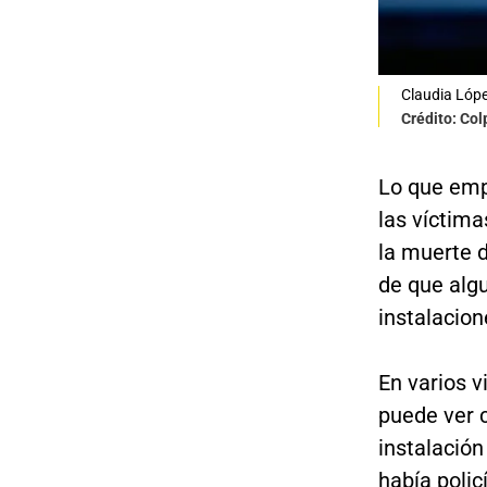
Claudia Lóp
Crédito: Co
Lo que emp
las víctima
la muerte 
de que alg
instalacio
En varios v
puede ver 
instalación
había policí