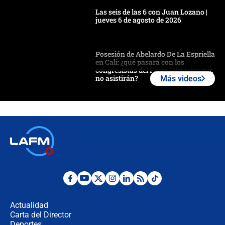
Las seis de las 6 con Juan Lozano |
jueves 6 de agosto de 2026
Posesión de Abelardo De La Espriella
en Cali: ¿qué pasará con los
congresistas del Pacto Histórico que
no asistirán?
Más videos
Álvaro Uribe asistirá a la posesión y
crece el pulso por la elección del
contralor
🔴 EN VIVO | Noticiero La FM con
Juan Lozano - 6 de agosto de 2026
¿Por qué De la Espriella gobernará
desde Barranquilla? Experto explica
la razón
Actualidad
Carta del Director
Estratega de Abelardo de la Espriella
Deportes