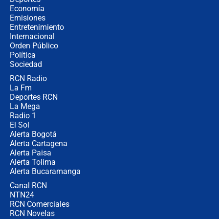
revela cómo venció a la “casta
Economía
política” en campaña: “Estaba
Emisiones
completamente seguro”
Entretenimiento
Internacional
Alias ‘Calarcá’ habría pagado $60
Orden Público
millones al mes a un supuesto
Política
coronel para filtrar información del
Ejército
Sociedad
RCN Radio
Las razones para escoger al nuevo
La Fm
director de la Policía
Deportes RCN
La Mega
Radio 1
El Sol
Alerta Bogotá
Alerta Cartagena
Alerta Paisa
Alerta Tolima
Alerta Bucaramanga
Canal RCN
NTN24
RCN Comerciales
RCN Novelas