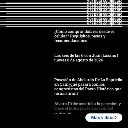
Ver nota completa
Ver nota completa
Ver nota completa
Ver nota completa
Ver nota completa
Ver nota completa
Ver nota completa
Ver nota completa
Ver nota completa
Ver nota completa
¿Cómo comprar dólares desde el
celular? Requisitos, pasos y
recomendaciones
Las seis de las 6 con Juan Lozano |
jueves 6 de agosto de 2026
Posesión de Abelardo De La Espriella
en Cali: ¿qué pasará con los
congresistas del Pacto Histórico que
no asistirán?
Álvaro Uribe asistirá a la posesión y
crece el pulso por la elección del
contralor
Más videos
🔴 EN VIVO | Noticiero La FM con