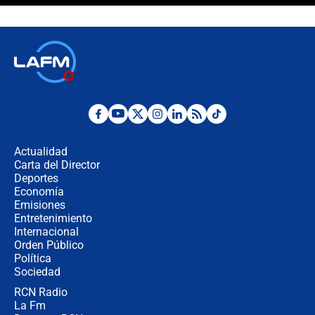
Juan Lozano - 6 de agosto de 2026
¿Por qué De la Espriella gobernará
desde Barranquilla? Experto explica
la razón
Estratega de Abelardo de la Espriella
revela cómo venció a la “casta
política” en campaña: “Estaba
Actualidad
completamente seguro”
Carta del Director
Alias ‘Calarcá’ habría pagado $60
Deportes
millones al mes a un supuesto
Economía
coronel para filtrar información del
Emisiones
Ejército
Entretenimiento
Internacional
Las razones para escoger al nuevo
Orden Público
director de la Policía
Política
Sociedad
RCN Radio
"Prohibir es la salida fácil": ¿Qué
La Fm
futuro les espera a las cabalgatas en