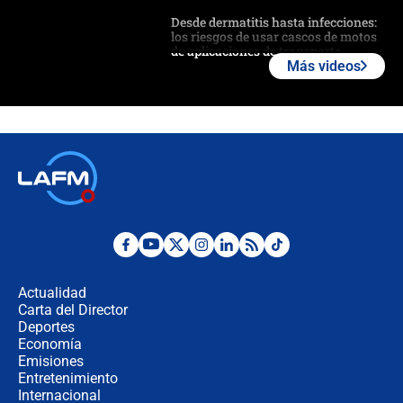
Desde dermatitis hasta infecciones:
los riesgos de usar cascos de motos
de aplicaciones de transporte
Más videos
¿Cómo comprar dólares desde el
celular? Requisitos, pasos y
recomendaciones
Las seis de las 6 con Juan Lozano |
jueves 6 de agosto de 2026
Posesión de Abelardo De La Espriella
en Cali: ¿qué pasará con los
congresistas del Pacto Histórico que
Actualidad
no asistirán?
Carta del Director
Álvaro Uribe asistirá a la posesión y
Deportes
crece el pulso por la elección del
Economía
contralor
Emisiones
Entretenimiento
Internacional
🔴 EN VIVO | Noticiero La FM con