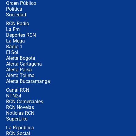
Orden Público
Juan Lozano - 6 de agosto de 2026
Política
Sociedad
RCN Radio
¿Por qué De la Espriella gobernará
La Fm
desde Barranquilla? Experto explica
la razón
Deportes RCN
La Mega
Radio 1
El Sol
Alerta Bogotá
Alerta Cartagena
Alerta Paisa
Alerta Tolima
Alerta Bucaramanga
Canal RCN
NTN24
RCN Comerciales
RCN Novelas
Noticias RCN
SuperLike
La República
RCN Social