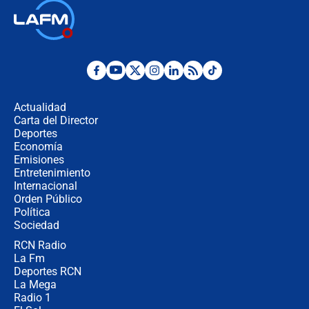
"No hubo fraude ni posibilidad de
fraude": Auditoría respondió a
señalamientos de Petro sobre
elección de Abelardo de La Espriella
Tras su posesión, presidente De la
Espriella empieza gira por regiones
donde perdió
Actualidad
Carta del Director
Las seis de las 6 con Juan Lozano |
Deportes
miércoles 5 de agosto de 2026
Economía
Emisiones
Entretenimiento
Internacional
🔴 EN VIVO | Noticiero La FM con
Orden Público
Juan Lozano - 5 de agosto de 2026
Política
Sociedad
RCN Radio
La petición de los empresarios al
La Fm
gobierno de De la Espriella antes del
Congreso de la ANDI
Deportes RCN
La Mega
Radio 1