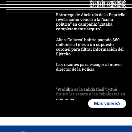
Ver nota completa
Ver nota completa
Ver nota completa
Estratega de Abelardo de la Espriella
revela cómo venció a la “casta
política” en campaña: “Estaba
completamente seguro”
Alias ‘Calarcá’ habría pagado $60
millones al mes a un supuesto
coronel para filtrar información del
Ejército
Las razones para escoger al nuevo
director de la Policía
"Prohibir es la salida fácil": ¿Qué
futuro les espera a las cabalgatas en
Colombia?
Más videos
Ministro de Defensa no descarta el
uso de la UNDMO ante posibles
disturbios durante la posesión