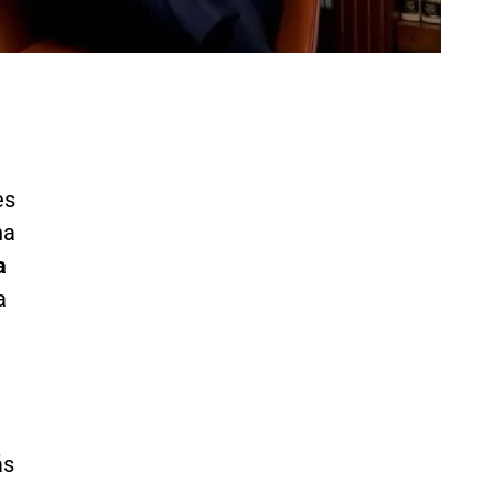
es
na
a
a
ás