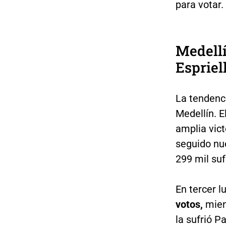
para votar.
Medellí
Espriel
La tendenc
Medellín. E
amplia vict
seguido nu
299 mil suf
En tercer l
votos,
mien
la sufrió P