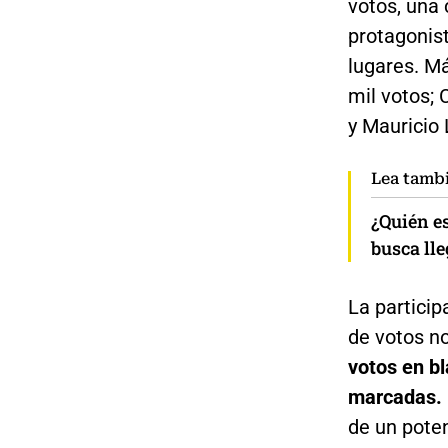
votos, una 
protagonist
lugares. M
mil votos; 
y Mauricio 
Lea tamb
¿Quién es
busca lle
La partici
de votos no
votos en bl
marcadas.
de un poten