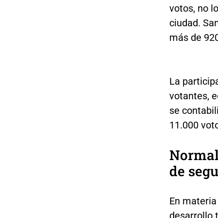
votos, no l
ciudad. San
más de 920
La partici
votantes, e
se contabi
11.000 voto
Normali
de seg
En materia 
desarrollo 