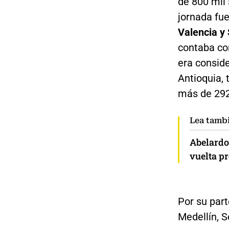
de 800 mil 
jornada fue
Valencia y 
contaba co
era consid
Antioquia, 
más de 292
Lea tamb
Abelardo 
vuelta p
Por su part
Medellín, 