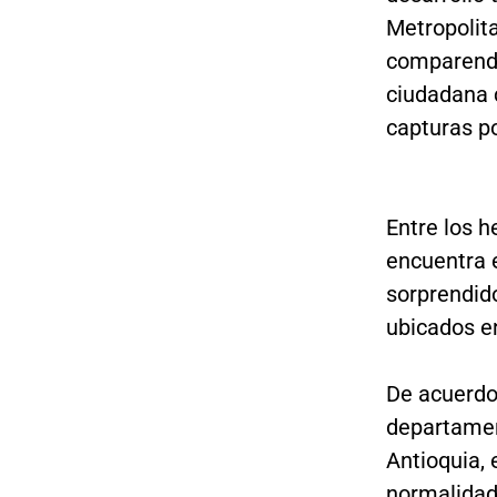
Metropolita
comparendo
ciudadana 
capturas po
Entre los h
encuentra e
sorprendid
ubicados e
De acuerdo
departament
Antioquia, 
normalidad,