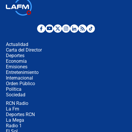
Las seis de las 6 con Juan Lozano |
jueves 6 de agosto de 2026
Posesión de Abelardo De La Espriella
en Cali: ¿qué pasará con los
congresistas del Pacto Histórico que
Actualidad
no asistirán?
Carta del Director
Álvaro Uribe asistirá a la posesión y
Deportes
crece el pulso por la elección del
Economía
contralor
Emisiones
Entretenimiento
Internacional
🔴 EN VIVO | Noticiero La FM con
Orden Público
Juan Lozano - 6 de agosto de 2026
Política
Sociedad
RCN Radio
¿Por qué De la Espriella gobernará
La Fm
desde Barranquilla? Experto explica
la razón
Deportes RCN
La Mega
Radio 1
El Sol