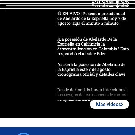
Ver nota completa
Ver nota completa
Ver nota completa
🔴 EN VIVO | Posesión presidencial
de Abelardo de la Espriella hoy 7 de
agosto; siga el minuto a minuto
¿La posesión de Abelardo De la
Espriella en Cali inicia la
descentralización en Colombia? Esto
respondió el alcalde Eder
Así será la posesión de Abelardo de
la Espriella este 7 de agosto:
cronograma oficial y detalles clave
Desde dermatitis hasta infecciones:
los riesgos de usar cascos de motos
de aplicaciones de transporte
Más videos
¿Cómo comprar dólares desde el
celular? Requisitos, pasos y
recomendaciones