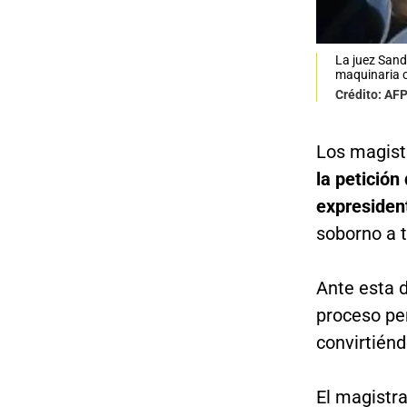
La juez Sand
maquinaria c
Crédito: AF
Los magist
la petición
expresiden
soborno a t
Ante esta d
proceso pen
convirtiénd
El magistr