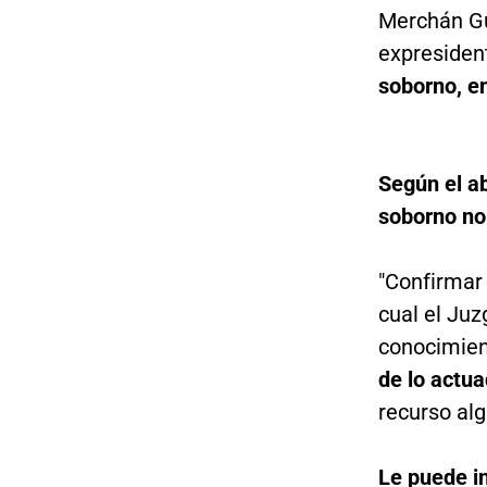
Merchán Gut
expresiden
soborno, en
Según el a
soborno no 
"Confirmar 
cual el Juz
conocimie
de lo actua
recurso alg
Le puede i