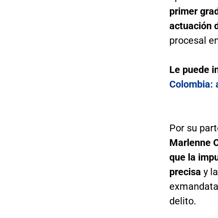
primer grad
actuación 
procesal en
Le puede i
Colombia: a
Por su part
Marlenne O
que la imp
precisa
y l
exmandatari
delito.