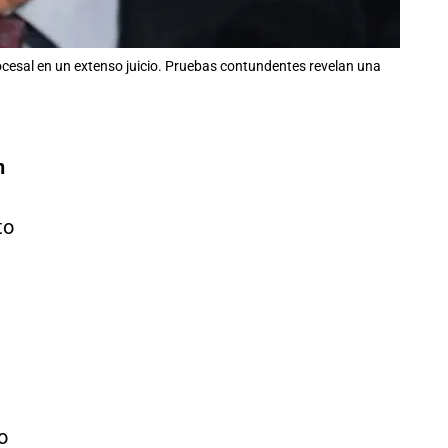
ocesal en un extenso juicio. Pruebas contundentes revelan una
n
to
o