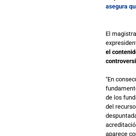
asegura qu
El magistra
expresiden
el contenid
controversi
"En consec
fundamentos
de los fun
del recurso
despuntada 
acreditació
aparece co