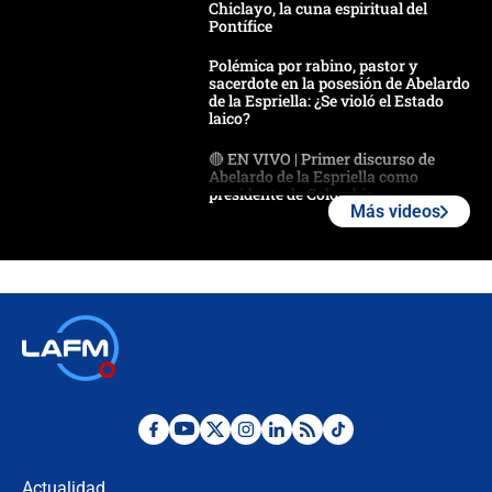
Chiclayo, la cuna espiritual del
Pontífice
Polémica por rabino, pastor y
sacerdote en la posesión de Abelardo
de la Espriella: ¿Se violó el Estado
laico?
🔴 EN VIVO | Primer discurso de
Abelardo de la Espriella como
presidente de Colombia
Más videos
¿La posesión de Abelardo De la
Espriella en Cali inicia la
descentralización en Colombia? Esto
respondió el alcalde Eder
Así será la posesión de Abelardo de
la Espriella este 7 de agosto:
cronograma oficial y detalles clave
Desde dermatitis hasta infecciones:
los riesgos de usar cascos de motos
de aplicaciones de transporte
Actualidad