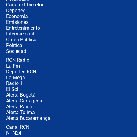
Carta del Director
¿Cómo comprar dólares desde el
Deportes
celular? Requisitos, pasos y
Economía
recomendaciones
Emisiones
Entretenimiento
Internacional
Las seis de las 6 con Juan Lozano |
Orden Público
jueves 6 de agosto de 2026
Política
Sociedad
RCN Radio
Posesión de Abelardo De La Espriella
La Fm
en Cali: ¿qué pasará con los
congresistas del Pacto Histórico que
Deportes RCN
no asistirán?
La Mega
Radio 1
El Sol
Alerta Bogotá
Alerta Cartagena
Alerta Paisa
Alerta Tolima
Alerta Bucaramanga
Canal RCN
NTN24