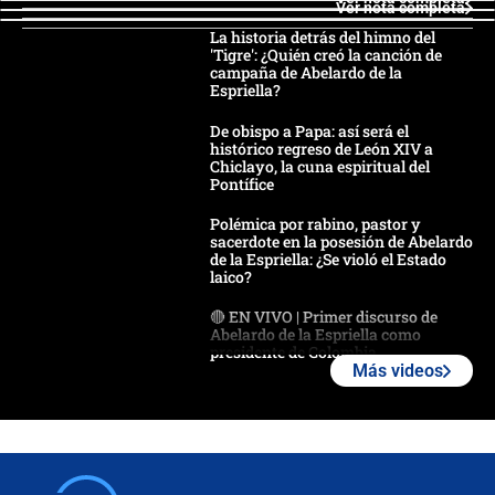
Ver nota completa
La historia detrás del himno del
'Tigre': ¿Quién creó la canción de
campaña de Abelardo de la
Espriella?
De obispo a Papa: así será el
histórico regreso de León XIV a
Chiclayo, la cuna espiritual del
Pontífice
Polémica por rabino, pastor y
sacerdote en la posesión de Abelardo
de la Espriella: ¿Se violó el Estado
laico?
🔴 EN VIVO | Primer discurso de
Abelardo de la Espriella como
presidente de Colombia
Más videos
¿La posesión de Abelardo De la
Espriella en Cali inicia la
descentralización en Colombia? Esto
respondió el alcalde Eder