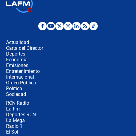
Así será la posesión de Abelardo de
la Espriella este 7 de agosto:
cronograma oficial y detalles clave
Desde dermatitis hasta infecciones:
los riesgos de usar cascos de motos
de aplicaciones de transporte
Actualidad
Carta del Director
¿Cómo comprar dólares desde el
Deportes
celular? Requisitos, pasos y
Economía
recomendaciones
Emisiones
Entretenimiento
Internacional
Las seis de las 6 con Juan Lozano |
Orden Público
jueves 6 de agosto de 2026
Política
Sociedad
RCN Radio
Posesión de Abelardo De La Espriella
La Fm
en Cali: ¿qué pasará con los
congresistas del Pacto Histórico que
Deportes RCN
no asistirán?
La Mega
Radio 1
El Sol