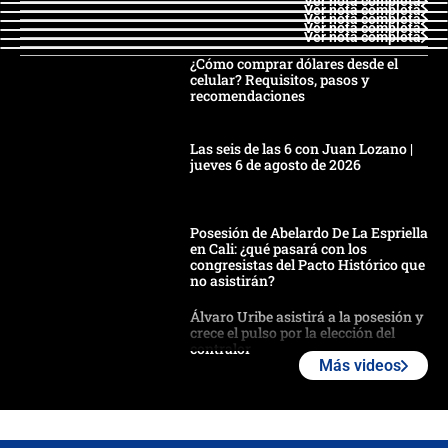
Ver nota completa
Ver nota completa
Ver nota completa
Ver nota completa
Ver nota completa
¿Cómo comprar dólares desde el
celular? Requisitos, pasos y
recomendaciones
Las seis de las 6 con Juan Lozano |
jueves 6 de agosto de 2026
Posesión de Abelardo De La Espriella
en Cali: ¿qué pasará con los
congresistas del Pacto Histórico que
no asistirán?
Álvaro Uribe asistirá a la posesión y
crece el pulso por la elección del
contralor
Más videos
🔴 EN VIVO | Noticiero La FM con
Juan Lozano - 6 de agosto de 2026