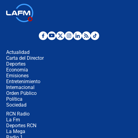
¿Por qué De la Espriella gobernará
desde Barranquilla? Experto explica
la razón
Estratega de Abelardo de la Espriella
revela cómo venció a la “casta
política” en campaña: “Estaba
Actualidad
completamente seguro”
Carta del Director
Alias ‘Calarcá’ habría pagado $60
Deportes
millones al mes a un supuesto
Economía
coronel para filtrar información del
Emisiones
Ejército
Entretenimiento
Internacional
Las razones para escoger al nuevo
Orden Público
director de la Policía
Política
Sociedad
RCN Radio
"Prohibir es la salida fácil": ¿Qué
La Fm
futuro les espera a las cabalgatas en
Colombia?
Deportes RCN
La Mega
Radio 1