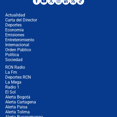
Desde dermatitis hasta infecciones:
los riesgos de usar cascos de motos
de aplicaciones de transporte
Actualidad
Carta del Director
¿Cómo comprar dólares desde el
Deportes
celular? Requisitos, pasos y
Economía
recomendaciones
Emisiones
Entretenimiento
Internacional
Las seis de las 6 con Juan Lozano |
Orden Público
jueves 6 de agosto de 2026
Política
Sociedad
RCN Radio
Posesión de Abelardo De La Espriella
La Fm
en Cali: ¿qué pasará con los
congresistas del Pacto Histórico que
Deportes RCN
no asistirán?
La Mega
Radio 1
El Sol
Alerta Bogotá
Alerta Cartagena
Alerta Paisa
Alerta Tolima
Alerta Bucaramanga