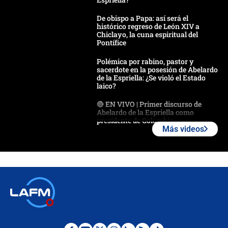
De obispo a Papa: así será el
histórico regreso de León XIV a
Chiclayo, la cuna espiritual del
Pontífice
Polémica por rabino, pastor y
sacerdote en la posesión de Abelardo
de la Espriella: ¿Se violó el Estado
laico?
🔴 EN VIVO | Primer discurso de
Abelardo de la Espriella como
presidente de Colombia
Más videos
¿La posesión de Abelardo De la
Espriella en Cali inicia la
descentralización en Colombia? Esto
respondió el alcalde Eder
Así será la posesión de Abelardo de
la Espriella este 7 de agosto:
cronograma oficial y detalles clave