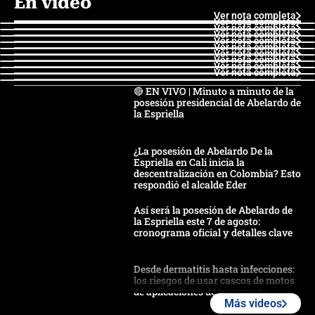
En video
Ver nota completa
Ver nota completa
Ver nota completa
Ver nota completa
Ver nota completa
Ver nota completa
Ver nota completa
Ver nota completa
Ver nota completa
Ver nota completa
🔴 EN VIVO | Minuto a minuto de la
posesión presidencial de Abelardo de
la Espriella
¿La posesión de Abelardo De la
Espriella en Cali inicia la
descentralización en Colombia? Esto
respondió el alcalde Eder
Así será la posesión de Abelardo de
la Espriella este 7 de agosto:
cronograma oficial y detalles clave
Desde dermatitis hasta infecciones:
los riesgos de usar cascos de motos
de aplicaciones de transporte
Más videos