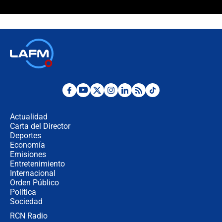
¿Cómo comprar dólares desde el
celular? Requisitos, pasos y
recomendaciones
Las seis de las 6 con Juan Lozano |
jueves 6 de agosto de 2026
Posesión de Abelardo De La Espriella
en Cali: ¿qué pasará con los
congresistas del Pacto Histórico que
Actualidad
no asistirán?
Carta del Director
Álvaro Uribe asistirá a la posesión y
Deportes
crece el pulso por la elección del
Economía
contralor
Emisiones
Entretenimiento
Internacional
🔴 EN VIVO | Noticiero La FM con
Orden Público
Juan Lozano - 6 de agosto de 2026
Política
Sociedad
RCN Radio
¿Por qué De la Espriella gobernará