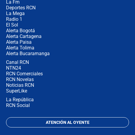
La Fm
desde Barranquilla? Experto explica
la razón
Deportes RCN
La Mega
Radio 1
El Sol
Alerta Bogotá
Alerta Cartagena
Alerta Paisa
Alerta Tolima
Alerta Bucaramanga
Canal RCN
NTN24
RCN Comerciales
RCN Novelas
Noticias RCN
SuperLike
La República
RCN Social
ATENCIÓN AL OYENTE