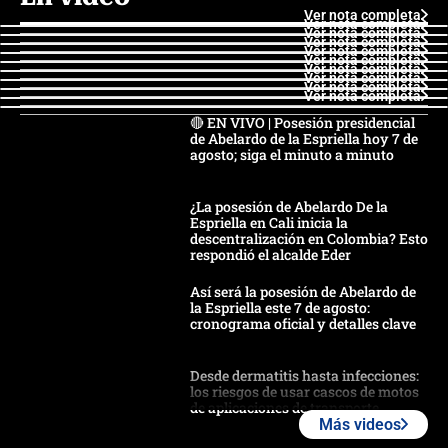
Ver nota completa
Ver nota completa
Ver nota completa
Ver nota completa
Ver nota completa
Ver nota completa
Ver nota completa
Ver nota completa
Ver nota completa
Ver nota completa
🔴 EN VIVO | Posesión presidencial
de Abelardo de la Espriella hoy 7 de
agosto; siga el minuto a minuto
¿La posesión de Abelardo De la
Espriella en Cali inicia la
descentralización en Colombia? Esto
respondió el alcalde Eder
Así será la posesión de Abelardo de
la Espriella este 7 de agosto:
cronograma oficial y detalles clave
Desde dermatitis hasta infecciones:
los riesgos de usar cascos de motos
de aplicaciones de transporte
Más videos