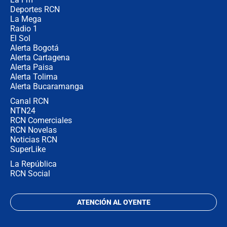
desde Barranquilla? Experto explica
la razón
Deportes RCN
La Mega
Radio 1
El Sol
Alerta Bogotá
Alerta Cartagena
Alerta Paisa
Alerta Tolima
Alerta Bucaramanga
Canal RCN
NTN24
RCN Comerciales
RCN Novelas
Noticias RCN
SuperLike
La República
RCN Social
ATENCIÓN AL OYENTE