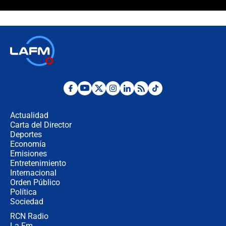
¿Cómo comprar dólares desde el
celular? Requisitos, pasos y
recomendaciones
Las seis de las 6 con Juan Lozano |
jueves 6 de agosto de 2026
Posesión de Abelardo De La Espriella
en Cali: ¿qué pasará con los
congresistas del Pacto Histórico que
Actualidad
no asistirán?
Carta del Director
Álvaro Uribe asistirá a la posesión y
Deportes
crece el pulso por la elección del
Economía
contralor
Emisiones
Entretenimiento
Internacional
🔴 EN VIVO | Noticiero La FM con
Orden Público
Juan Lozano - 6 de agosto de 2026
Política
Sociedad
RCN Radio
¿Por qué De la Espriella gobernará
La Fm