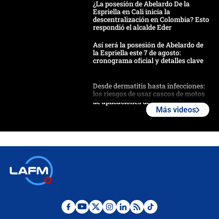
¿La posesión de Abelardo De la
Espriella en Cali inicia la
descentralización en Colombia? Esto
respondió el alcalde Eder
Así será la posesión de Abelardo de
la Espriella este 7 de agosto:
cronograma oficial y detalles clave
Desde dermatitis hasta infecciones:
los riesgos de usar cascos de motos
de aplicaciones de transporte
Más videos
¿Cómo comprar dólares desde el
celular? Requisitos, pasos y
recomendaciones
Las seis de las 6 con Juan Lozano |
jueves 6 de agosto de 2026
Posesión de Abelardo De La Espriella
en Cali: ¿qué pasará con los