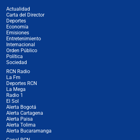
congresistas del Pacto Histórico que
Actualidad
no asistirán?
Carta del Director
Álvaro Uribe asistirá a la posesión y
Deportes
crece el pulso por la elección del
Economía
contralor
Emisiones
Entretenimiento
Internacional
🔴 EN VIVO | Noticiero La FM con
Orden Público
Juan Lozano - 6 de agosto de 2026
Política
Sociedad
RCN Radio
¿Por qué De la Espriella gobernará
La Fm
desde Barranquilla? Experto explica
la razón
Deportes RCN
La Mega
Radio 1
El Sol
Alerta Bogotá
Alerta Cartagena
Alerta Paisa
Alerta Tolima
Alerta Bucaramanga
Canal RCN