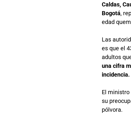
Caldas, Ca
Bogotá
, r
edad quema
Las autori
es que el 4
adultos que
una cifra m
incidencia.
El ministr
su preocupa
pólvora.