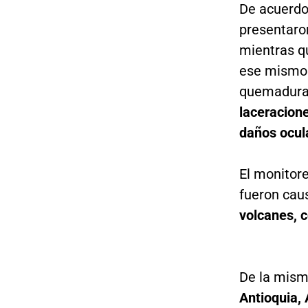
De acuerdo
presentaro
mientras q
ese mismo 
quemaduras
laceracion
daños ocul
El monitor
fueron cau
volcanes, c
De la mism
Antioquia, 