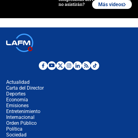
no asistirán?
Más videos
Álvaro Uribe asistirá a la posesión y
crece el pulso por la elección del
contralor
🔴 EN VIVO | Noticiero La FM con
Juan Lozano - 6 de agosto de 2026
¿Por qué De la Espriella gobernará
desde Barranquilla? Experto explica
la razón
Actualidad
Carta del Director
Estratega de Abelardo de la Espriella
Deportes
revela cómo venció a la “casta
Economía
política” en campaña: “Estaba
Emisiones
completamente seguro”
Entretenimiento
Internacional
Alias ‘Calarcá’ habría pagado $60
Orden Público
millones al mes a un supuesto
Política
coronel para filtrar información del
Ejército
Sociedad