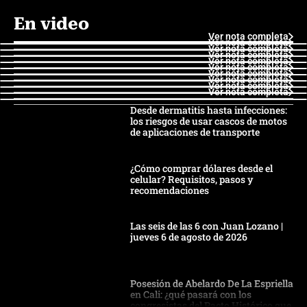
En video
Ver nota completa
Ver nota completa
Ver nota completa
Ver nota completa
Ver nota completa
Ver nota completa
Ver nota completa
Ver nota completa
Ver nota completa
Ver nota completa
Desde dermatitis hasta infecciones:
los riesgos de usar cascos de motos
de aplicaciones de transporte
¿Cómo comprar dólares desde el
celular? Requisitos, pasos y
recomendaciones
Las seis de las 6 con Juan Lozano |
jueves 6 de agosto de 2026
Posesión de Abelardo De La Espriella
en Cali: ¿qué pasará con los
congresistas del Pacto Histórico que