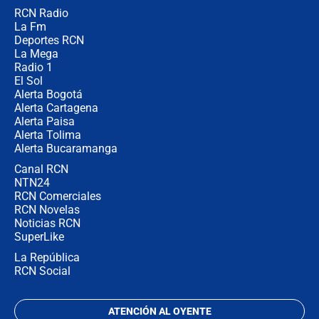
RCN Radio
Las razones para escoger al nuevo
La Fm
director de la Policía
Deportes RCN
La Mega
Radio 1
El Sol
Alerta Bogotá
Alerta Cartagena
Alerta Paisa
Alerta Tolima
Alerta Bucaramanga
Canal RCN
NTN24
RCN Comerciales
RCN Novelas
Noticias RCN
SuperLike
La República
RCN Social
ATENCIÓN AL OYENTE