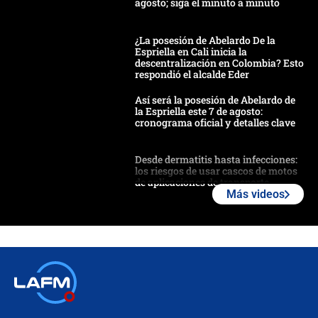
agosto; siga el minuto a minuto
¿La posesión de Abelardo De la
Espriella en Cali inicia la
descentralización en Colombia? Esto
respondió el alcalde Eder
Así será la posesión de Abelardo de
la Espriella este 7 de agosto:
cronograma oficial y detalles clave
Desde dermatitis hasta infecciones:
los riesgos de usar cascos de motos
de aplicaciones de transporte
Más videos
¿Cómo comprar dólares desde el
celular? Requisitos, pasos y
recomendaciones
Las seis de las 6 con Juan Lozano |
jueves 6 de agosto de 2026