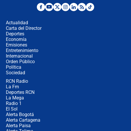
Posesión de Abelardo De La Espriella
en Cali: ¿qué pasará con los
congresistas del Pacto Histórico que
Actualidad
no asistirán?
Carta del Director
Álvaro Uribe asistirá a la posesión y
Deportes
crece el pulso por la elección del
Economía
contralor
Emisiones
Entretenimiento
Internacional
🔴 EN VIVO | Noticiero La FM con
Orden Público
Juan Lozano - 6 de agosto de 2026
Política
Sociedad
RCN Radio
¿Por qué De la Espriella gobernará
La Fm
desde Barranquilla? Experto explica
la razón
Deportes RCN
La Mega
Radio 1
El Sol
Alerta Bogotá
Alerta Cartagena
Alerta Paisa