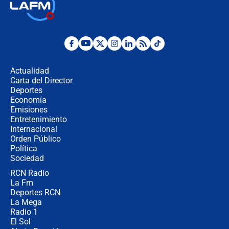
🔴 EN VIVO | Noticiero La FM con
Juan Lozano - 6 de agosto de 2026
¿Por qué De la Espriella gobernará
desde Barranquilla? Experto explica
la razón
Actualidad
Carta del Director
Estratega de Abelardo de la Espriella
Deportes
revela cómo venció a la “casta
Economía
política” en campaña: “Estaba
Emisiones
completamente seguro”
Entretenimiento
Internacional
Alias ‘Calarcá’ habría pagado $60
Orden Público
millones al mes a un supuesto
Política
coronel para filtrar información del
Ejército
Sociedad
RCN Radio
Las razones para escoger al nuevo
La Fm
director de la Policía
Deportes RCN
La Mega
Radio 1
El Sol