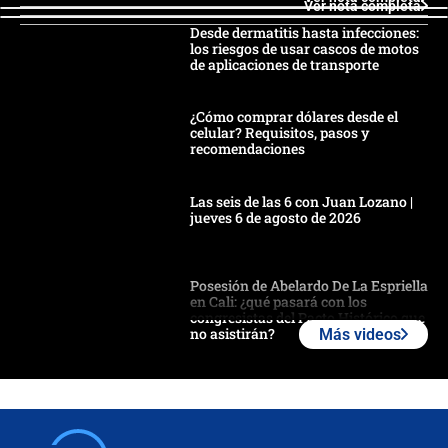
Ver nota completa
Desde dermatitis hasta infecciones:
los riesgos de usar cascos de motos
de aplicaciones de transporte
¿Cómo comprar dólares desde el
celular? Requisitos, pasos y
recomendaciones
Las seis de las 6 con Juan Lozano |
jueves 6 de agosto de 2026
Posesión de Abelardo De La Espriella
en Cali: ¿qué pasará con los
congresistas del Pacto Histórico que
no asistirán?
Más videos
Álvaro Uribe asistirá a la posesión y
crece el pulso por la elección del
contralor