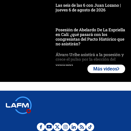
Las seis de las 6 con Juan Lozano |
jueves 6 de agosto de 2026
Posesión de Abelardo De La Espriella
en Cali: ¿qué pasará con los
congresistas del Pacto Histórico que
no asistirán?
Álvaro Uribe asistirá a la posesión y
crece el pulso por la elección del
contralor
Más videos
🔴 EN VIVO | Noticiero La FM con
Juan Lozano - 6 de agosto de 2026
¿Por qué De la Espriella gobernará
desde Barranquilla? Experto explica
la razón
Estratega de Abelardo de la Espriella