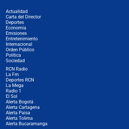
revela cómo venció a la “casta
política” en campaña: “Estaba
Actualidad
completamente seguro”
Carta del Director
Alias ‘Calarcá’ habría pagado $60
Deportes
millones al mes a un supuesto
Economía
coronel para filtrar información del
Emisiones
Ejército
Entretenimiento
Internacional
Las razones para escoger al nuevo
Orden Público
director de la Policía
Política
Sociedad
RCN Radio
"Prohibir es la salida fácil": ¿Qué
La Fm
futuro les espera a las cabalgatas en
Colombia?
Deportes RCN
La Mega
Radio 1
El Sol
Alerta Bogotá
Alerta Cartagena
Alerta Paisa
Alerta Tolima
Alerta Bucaramanga