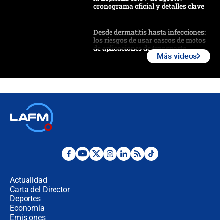
cronograma oficial y detalles clave
Desde dermatitis hasta infecciones:
los riesgos de usar cascos de motos
de aplicaciones de transporte
Más videos
¿Cómo comprar dólares desde el
celular? Requisitos, pasos y
recomendaciones
Las seis de las 6 con Juan Lozano |
jueves 6 de agosto de 2026
Posesión de Abelardo De La Espriella
en Cali: ¿qué pasará con los
congresistas del Pacto Histórico que
Actualidad
no asistirán?
Carta del Director
Álvaro Uribe asistirá a la posesión y
Deportes
crece el pulso por la elección del
Economía
contralor
Emisiones