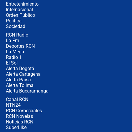
Entretenimiento
Internacional
🔴 EN VIVO | Noticiero La FM con
Orden Público
Juan Lozano - 6 de agosto de 2026
Política
Sociedad
RCN Radio
¿Por qué De la Espriella gobernará
La Fm
desde Barranquilla? Experto explica
la razón
Deportes RCN
La Mega
Radio 1
El Sol
Alerta Bogotá
Alerta Cartagena
Alerta Paisa
Alerta Tolima
Alerta Bucaramanga
Canal RCN
NTN24
RCN Comerciales
RCN Novelas
Noticias RCN
SuperLike