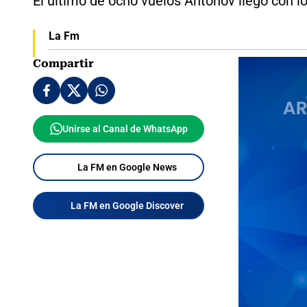
El último de ocho vuelos Antonov llegó con lo
La Fm
Compartir
Unirse al Canal de WhatsApp
La FM en Google News
La FM en Google Discover