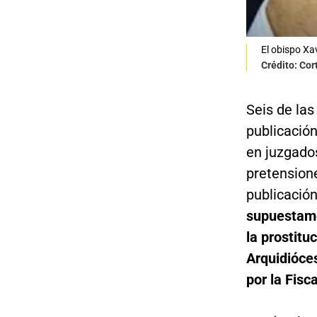
El obispo Xa
Crédito: Cor
Seis de las
publicación
en juzgados
pretension
publicación
supuestame
la prostitu
Arquidióces
por la Fisc