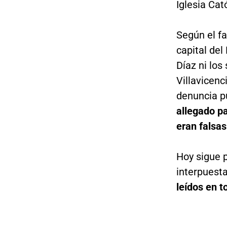
Iglesia Cató
Según el fa
capital del
Díaz ni los
Villavicenc
denuncia pu
allegado pa
eran falsas
Hoy sigue p
interpuest
leídos en t