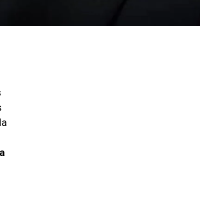
s
s
la
 a