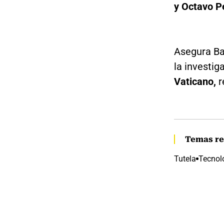
y Octavo Pe
Asegura Ba
la investig
Vaticano,
r
Temas re
Tutela
Tecnol