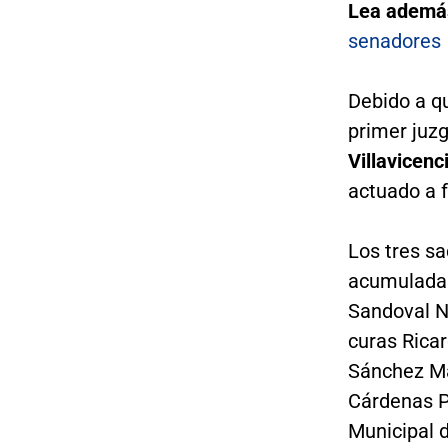
Lea ademá
senadores
Debido a qu
primer juzg
Villavicenc
actuado a 
Los tres sa
acumuladas 
Sandoval N
curas Rica
Sánchez Mar
Cárdenas P
Municipal 