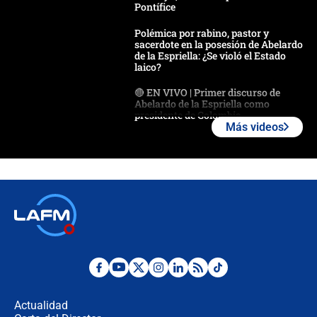
Pontífice
Polémica por rabino, pastor y
sacerdote en la posesión de Abelardo
de la Espriella: ¿Se violó el Estado
laico?
🔴 EN VIVO | Primer discurso de
Abelardo de la Espriella como
presidente de Colombia
Más videos
¿La posesión de Abelardo De la
Espriella en Cali inicia la
descentralización en Colombia? Esto
respondió el alcalde Eder
Así será la posesión de Abelardo de
la Espriella este 7 de agosto:
cronograma oficial y detalles clave
Desde dermatitis hasta infecciones:
los riesgos de usar cascos de motos
de aplicaciones de transporte
Actualidad