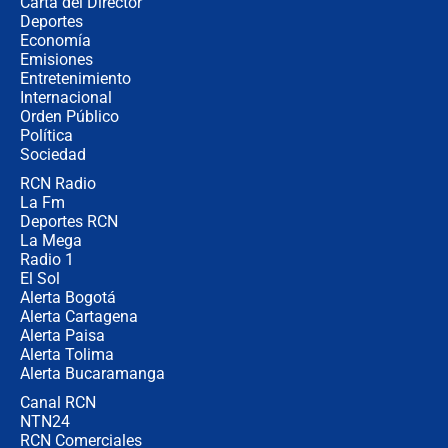
Carta del Director
¿Cómo comprar dólares desde el
Deportes
celular? Requisitos, pasos y
Economía
recomendaciones
Emisiones
Entretenimiento
Internacional
Las seis de las 6 con Juan Lozano |
Orden Público
jueves 6 de agosto de 2026
Política
Sociedad
RCN Radio
Posesión de Abelardo De La Espriella
La Fm
en Cali: ¿qué pasará con los
congresistas del Pacto Histórico que
Deportes RCN
no asistirán?
La Mega
Radio 1
El Sol
Alerta Bogotá
Alerta Cartagena
Alerta Paisa
Alerta Tolima
Alerta Bucaramanga
Canal RCN
NTN24
RCN Comerciales