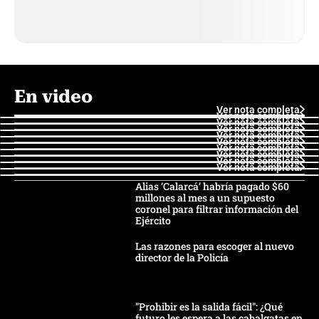
En video
Ver nota completa
Ver nota completa
Ver nota completa
Ver nota completa
Ver nota completa
Ver nota completa
Ver nota completa
Ver nota completa
Ver nota completa
Ver nota completa
Alias ‘Calarcá’ habría pagado $60
millones al mes a un supuesto
coronel para filtrar información del
Ejército
Las razones para escoger al nuevo
director de la Policía
"Prohibir es la salida fácil": ¿Qué
futuro les espera a las cabalgatas en