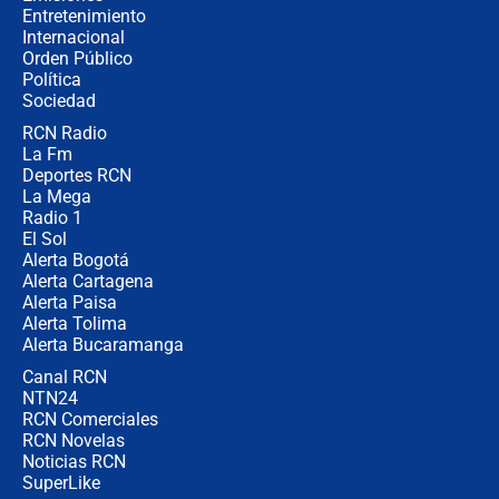
Entretenimiento
Internacional
La petición de los empresarios al
Orden Público
gobierno de De la Espriella antes del
Política
Congreso de la ANDI
Sociedad
RCN Radio
María Fernanda Cabal asegura que
La Fm
Uribe tiene "aversión" a la palabra
derecha: "Es como si le hablaran del
Deportes RCN
demonio"
La Mega
Radio 1
El Sol
Alerta Bogotá
Alerta Cartagena
Alerta Paisa
Alerta Tolima
Alerta Bucaramanga
Canal RCN
NTN24
RCN Comerciales
RCN Novelas
Noticias RCN
SuperLike