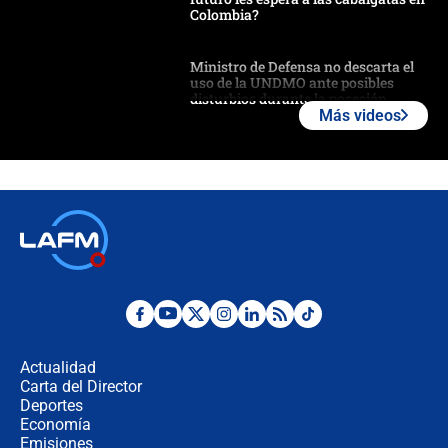
Colombia?
Ministro de Defensa no descarta el
uso de la UNDMO ante posibles
disturbios durante la posesión
Más videos
"No hubo fraude ni posibilidad de
fraude": Auditoría respondió a
señalamientos de Petro sobre
elección de Abelardo de La Espriella
Tras su posesión, presidente De la
Espriella empieza gira por regiones
donde perdió
Las seis de las 6 con Juan Lozano |
miércoles 5 de agosto de 2026
Actualidad
Carta del Director
🔴 EN VIVO | Noticiero La FM con
Deportes
Juan Lozano - 5 de agosto de 2026
Economía
Emisiones