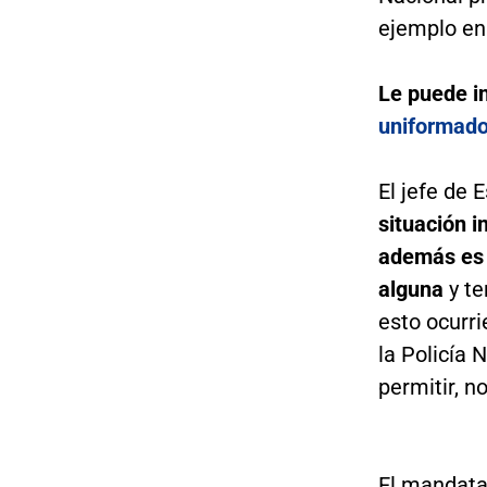
ejemplo en 
Le puede i
uniformado
El jefe de E
situación i
además es 
alguna
y te
esto ocurri
la Policía 
permitir, no
El mandatar