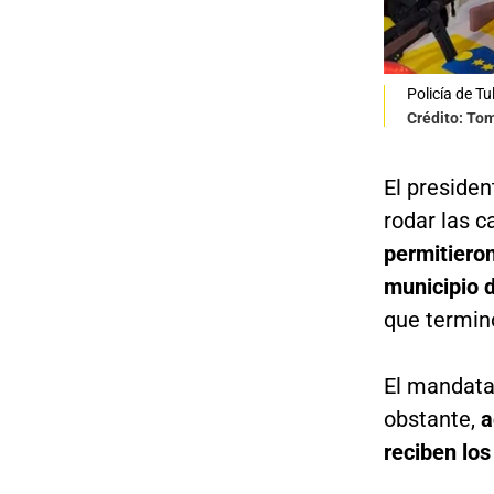
Policía de Tu
Crédito: To
El preside
rodar las c
permitieron
municipio 
que termin
El mandatar
obstante,
a
reciben lo