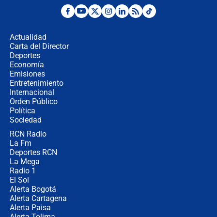
Posesión de Abelardo De La Espriella
en Cali: ¿qué pasará con los
congresistas del Pacto Histórico que
Actualidad
no asistirán?
Carta del Director
Álvaro Uribe asistirá a la posesión y
Deportes
crece el pulso por la elección del
Economía
contralor
Emisiones
Entretenimiento
Internacional
🔴 EN VIVO | Noticiero La FM con
Orden Público
Juan Lozano - 6 de agosto de 2026
Política
Sociedad
RCN Radio
¿Por qué De la Espriella gobernará
La Fm
desde Barranquilla? Experto explica
la razón
Deportes RCN
La Mega
Radio 1
El Sol
Alerta Bogotá
Alerta Cartagena
Alerta Paisa
Alerta Tolima