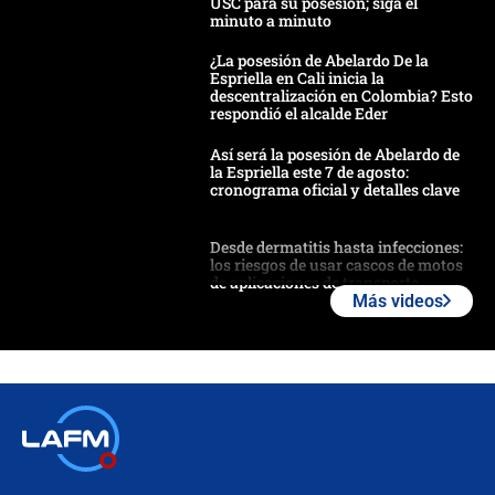
USC para su posesión; siga el
minuto a minuto
¿La posesión de Abelardo De la
Espriella en Cali inicia la
descentralización en Colombia? Esto
respondió el alcalde Eder
Así será la posesión de Abelardo de
la Espriella este 7 de agosto:
cronograma oficial y detalles clave
Desde dermatitis hasta infecciones:
los riesgos de usar cascos de motos
de aplicaciones de transporte
Más videos
¿Cómo comprar dólares desde el
celular? Requisitos, pasos y
recomendaciones
Las seis de las 6 con Juan Lozano |
jueves 6 de agosto de 2026