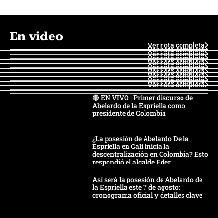
En video
Ver nota completa
Ver nota completa
Ver nota completa
Ver nota completa
Ver nota completa
Ver nota completa
Ver nota completa
Ver nota completa
Ver nota completa
Ver nota completa
🔴 EN VIVO | Primer discurso de
Abelardo de la Espriella como
presidente de Colombia
¿La posesión de Abelardo De la
Espriella en Cali inicia la
descentralización en Colombia? Esto
respondió el alcalde Eder
Así será la posesión de Abelardo de
la Espriella este 7 de agosto:
cronograma oficial y detalles clave