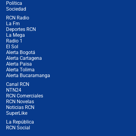
Política
Sociedad
RCN Radio
¿Por qué De la Espriella gobernará
La Fm
desde Barranquilla? Experto explica
la razón
Deportes RCN
La Mega
Radio 1
El Sol
Alerta Bogotá
Alerta Cartagena
Alerta Paisa
Alerta Tolima
Alerta Bucaramanga
Canal RCN
NTN24
RCN Comerciales
RCN Novelas
Noticias RCN
SuperLike
La República
RCN Social