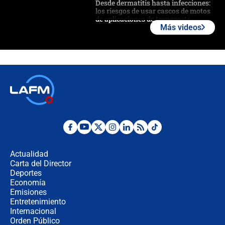
Desde dermatitis hasta infecciones:
los riesgos de usar cascos de motos
de aplicaciones de transporte
Más videos
¿Cómo comprar dólares desde el
celular? Requisitos, pasos y
recomendaciones
Las seis de las 6 con Juan Lozano |
jueves 6 de agosto de 2026
Posesión de Abelardo De La Espriella
en Cali: ¿qué pasará con los
congresistas del Pacto Histórico que
Actualidad
no asistirán?
Carta del Director
Álvaro Uribe asistirá a la posesión y
Deportes
crece el pulso por la elección del
Economía
contralor
Emisiones
Entretenimiento
Internacional
🔴 EN VIVO | Noticiero La FM con
Orden Público
Juan Lozano - 6 de agosto de 2026