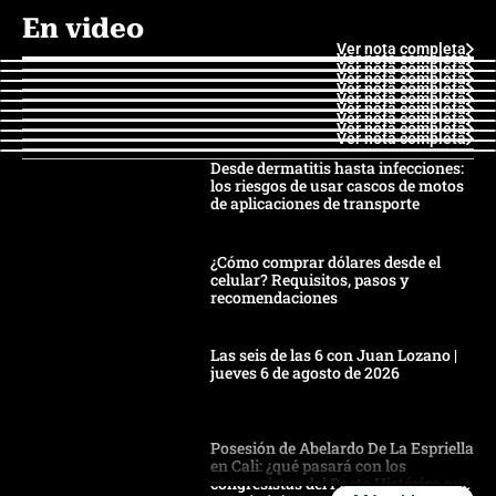
En video
Ver nota completa
Ver nota completa
Ver nota completa
Ver nota completa
Ver nota completa
Ver nota completa
Ver nota completa
Ver nota completa
Ver nota completa
Ver nota completa
Desde dermatitis hasta infecciones:
los riesgos de usar cascos de motos
de aplicaciones de transporte
¿Cómo comprar dólares desde el
celular? Requisitos, pasos y
recomendaciones
Las seis de las 6 con Juan Lozano |
jueves 6 de agosto de 2026
Posesión de Abelardo De La Espriella
en Cali: ¿qué pasará con los
congresistas del Pacto Histórico que