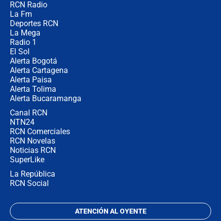
RCN Radio
Las razones para escoger al nuevo
La Fm
director de la Policía
Deportes RCN
La Mega
Radio 1
El Sol
Alerta Bogotá
Alerta Cartagena
Alerta Paisa
Alerta Tolima
Alerta Bucaramanga
Canal RCN
NTN24
RCN Comerciales
RCN Novelas
Noticias RCN
SuperLike
La República
RCN Social
ATENCIÓN AL OYENTE