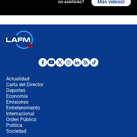
no asistirán?
Más videos
Álvaro Uribe asistirá a la posesión y
crece el pulso por la elección del
contralor
🔴 EN VIVO | Noticiero La FM con
Juan Lozano - 6 de agosto de 2026
¿Por qué De la Espriella gobernará
desde Barranquilla? Experto explica
la razón
Actualidad
Carta del Director
Estratega de Abelardo de la Espriella
Deportes
revela cómo venció a la “casta
Economía
política” en campaña: “Estaba
Emisiones
completamente seguro”
Entretenimiento
Internacional
Alias ‘Calarcá’ habría pagado $60
Orden Público
millones al mes a un supuesto
Política
coronel para filtrar información del
Ejército
Sociedad