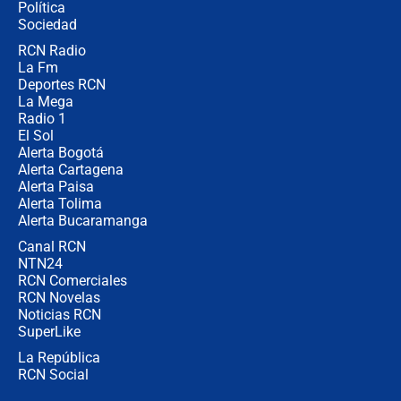
Política
Sociedad
RCN Radio
"Prohibir es la salida fácil": ¿Qué
La Fm
futuro les espera a las cabalgatas en
Colombia?
Deportes RCN
La Mega
Radio 1
El Sol
Alerta Bogotá
Alerta Cartagena
Alerta Paisa
Alerta Tolima
Alerta Bucaramanga
Canal RCN
NTN24
RCN Comerciales
RCN Novelas
Noticias RCN
SuperLike
La República
RCN Social