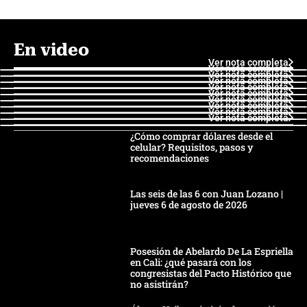
En video
Ver nota completa
Ver nota completa
Ver nota completa
Ver nota completa
Ver nota completa
Ver nota completa
Ver nota completa
Ver nota completa
Ver nota completa
Ver nota completa
¿Cómo comprar dólares desde el
celular? Requisitos, pasos y
recomendaciones
Las seis de las 6 con Juan Lozano |
jueves 6 de agosto de 2026
Posesión de Abelardo De La Espriella
en Cali: ¿qué pasará con los
congresistas del Pacto Histórico que
no asistirán?