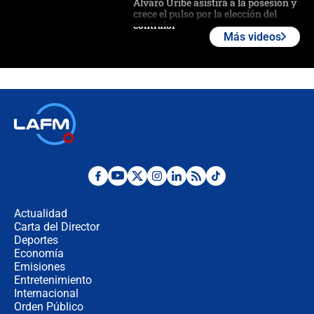
Álvaro Uribe asistirá a la posesión y
crece el pulso por la elección del
contralor
Más videos
🔴 EN VIVO | Noticiero La FM con
Juan Lozano - 6 de agosto de 2026
¿Por qué De la Espriella gobernará
desde Barranquilla? Experto explica
la razón
Estratega de Abelardo de la Espriella
revela cómo venció a la “casta
política” en campaña: “Estaba
Actualidad
completamente seguro”
Carta del Director
Alias ‘Calarcá’ habría pagado $60
Deportes
millones al mes a un supuesto
Economía
coronel para filtrar información del
Emisiones
Ejército
Entretenimiento
Internacional
Las razones para escoger al nuevo
Orden Público
director de la Policía