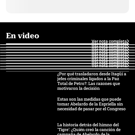
En video
Ver nota completa
Ver nota completa
Ver nota completa
Ver nota completa
Ver nota completa
Ver nota completa
Ver nota completa
Ver nota completa
Ver nota completa
Ver nota completa
¿Por qué trasladaron desde Itagüí a
jefes criminales ligados a la Paz
Total de Petro?: Las razones que
motivaron la decisión
Estas son las medidas que puede
tomar Abelardo de la Espriella sin
necesidad de pasar por el Congreso
La historia detrás del himno del
'Tigre': ¿Quién creó la canción de
campaña de Abelardo de la