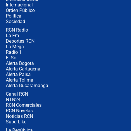
Internacional
Desde dermatitis hasta infecciones:
Orden Público
los riesgos de usar cascos de motos
Política
de aplicaciones de transporte
Sociedad
RCN Radio
¿Cómo comprar dólares desde el
La Fm
celular? Requisitos, pasos y
recomendaciones
Deportes RCN
La Mega
Radio 1
El Sol
Alerta Bogotá
Alerta Cartagena
Alerta Paisa
Alerta Tolima
Alerta Bucaramanga
Canal RCN
NTN24
RCN Comerciales
RCN Novelas
Noticias RCN
SuperLike
La República