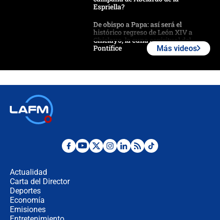
Espriella?
De obispo a Papa: así será el
histórico regreso de León XIV a
Chiclayo, la cuna espiritual del
Pontífice
Más videos
Polémica por rabino, pastor y
sacerdote en la posesión de Abelardo
de la Espriella: ¿Se violó el Estado
laico?
🔴 EN VIVO | Primer discurso de
Abelardo de la Espriella como
presidente de Colombia
¿La posesión de Abelardo De la
Espriella en Cali inicia la
descentralización en Colombia? Esto
Actualidad
respondió el alcalde Eder
Carta del Director
Así será la posesión de Abelardo de
Deportes
la Espriella este 7 de agosto:
Economía
cronograma oficial y detalles clave
Emisiones
Entretenimiento