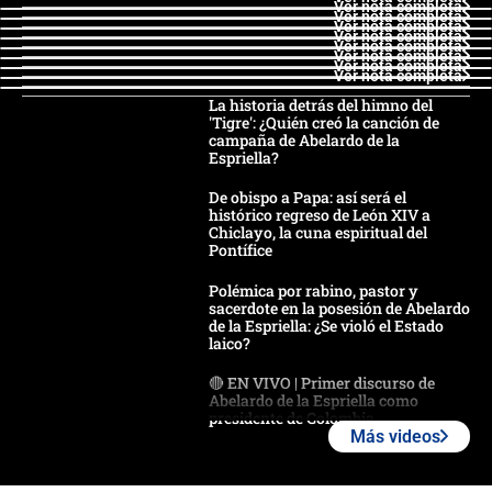
Ver nota completa
Ver nota completa
Ver nota completa
Ver nota completa
Ver nota completa
Ver nota completa
Ver nota completa
Ver nota completa
La historia detrás del himno del
'Tigre': ¿Quién creó la canción de
campaña de Abelardo de la
Espriella?
De obispo a Papa: así será el
histórico regreso de León XIV a
Chiclayo, la cuna espiritual del
Pontífice
Polémica por rabino, pastor y
sacerdote en la posesión de Abelardo
de la Espriella: ¿Se violó el Estado
laico?
🔴 EN VIVO | Primer discurso de
Abelardo de la Espriella como
presidente de Colombia
Más videos
¿La posesión de Abelardo De la