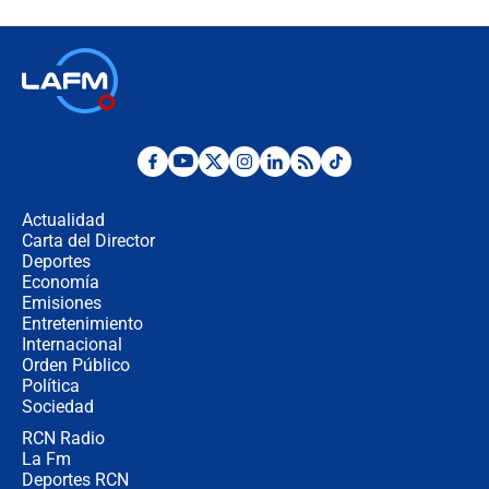
Espriella en Cali inicia la
descentralización en Colombia? Esto
respondió el alcalde Eder
Así será la posesión de Abelardo de
la Espriella este 7 de agosto:
cronograma oficial y detalles clave
Desde dermatitis hasta infecciones:
los riesgos de usar cascos de motos
de aplicaciones de transporte
Actualidad
Carta del Director
¿Cómo comprar dólares desde el
Deportes
celular? Requisitos, pasos y
Economía
recomendaciones
Emisiones
Entretenimiento
Internacional
Las seis de las 6 con Juan Lozano |
Orden Público
jueves 6 de agosto de 2026
Política
Sociedad
RCN Radio
Posesión de Abelardo De La Espriella
La Fm
en Cali: ¿qué pasará con los
congresistas del Pacto Histórico que
Deportes RCN