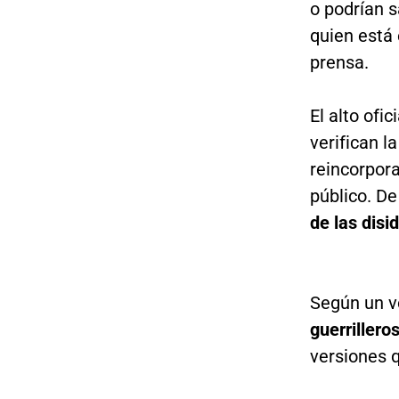
o podrían s
quien está 
prensa.
El alto ofi
verifican l
reincorpor
público. De
de las disi
Según un vo
guerrillero
versiones 