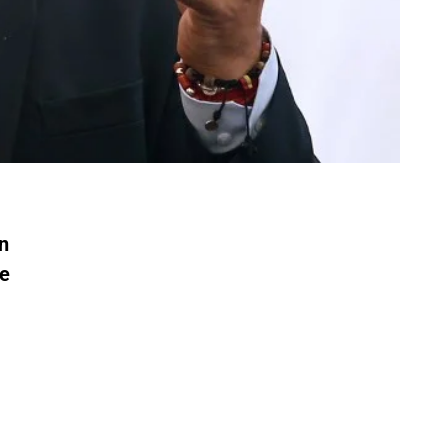
án
ue