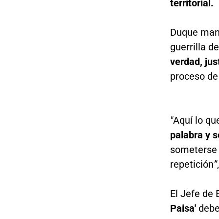
territorial.
Duque mani
guerrilla d
verdad, jus
proceso de
"
Aquí lo q
palabra y s
someterse a
repetición
”
El Jefe de 
Paisa'
debe