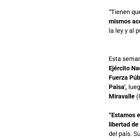
“
Tienen qu
mismos ac
la ley y al
Esta seman
Ejército Na
Fuerza Púb
Paisa',
lueg
Miravalle
(
“Estamos e
libertad d
del país. S