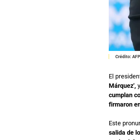
Crédito: AF
El preside
Márquez',
cumplan con
firmaron en
Este pronun
salida de l