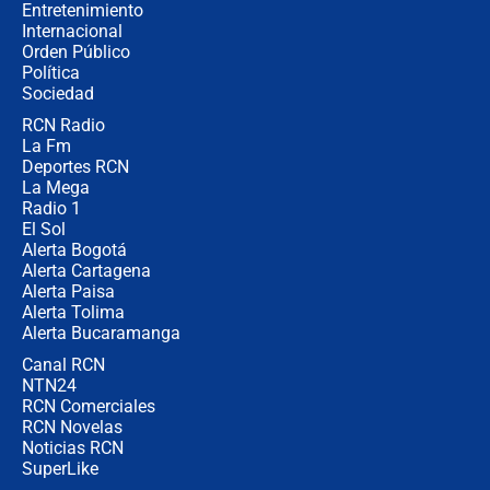
Entretenimiento
Internacional
Las seis de las 6 con Juan Lozano |
Orden Público
jueves 6 de agosto de 2026
Política
Sociedad
RCN Radio
Posesión de Abelardo De La Espriella
La Fm
en Cali: ¿qué pasará con los
congresistas del Pacto Histórico que
Deportes RCN
no asistirán?
La Mega
Radio 1
El Sol
Alerta Bogotá
Alerta Cartagena
Alerta Paisa
Alerta Tolima
Alerta Bucaramanga
Canal RCN
NTN24
RCN Comerciales
RCN Novelas
Noticias RCN
SuperLike