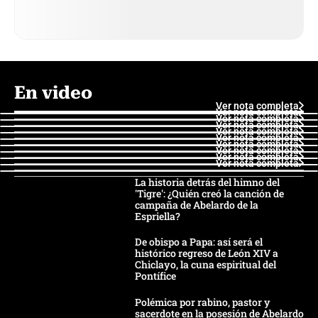
En video
Ver nota completa
Ver nota completa
Ver nota completa
Ver nota completa
Ver nota completa
Ver nota completa
Ver nota completa
Ver nota completa
Ver nota completa
Ver nota completa
La historia detrás del himno del
'Tigre': ¿Quién creó la canción de
campaña de Abelardo de la
Espriella?
De obispo a Papa: así será el
histórico regreso de León XIV a
Chiclayo, la cuna espiritual del
Pontífice
Polémica por rabino, pastor y
sacerdote en la posesión de Abelardo