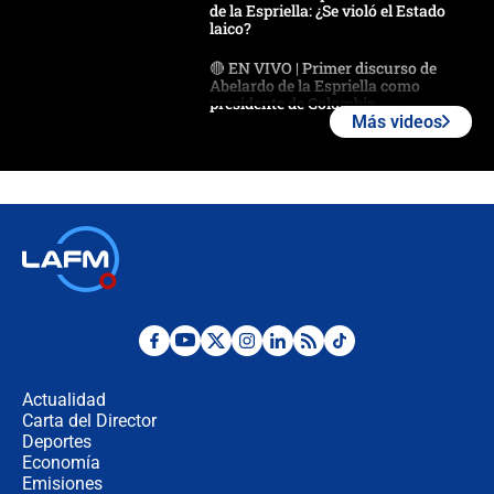
de la Espriella: ¿Se violó el Estado
laico?
🔴 EN VIVO | Primer discurso de
Abelardo de la Espriella como
presidente de Colombia
Más videos
¿La posesión de Abelardo De la
Espriella en Cali inicia la
descentralización en Colombia? Esto
respondió el alcalde Eder
Así será la posesión de Abelardo de
la Espriella este 7 de agosto:
cronograma oficial y detalles clave
Desde dermatitis hasta infecciones:
los riesgos de usar cascos de motos
de aplicaciones de transporte
Actualidad
Carta del Director
¿Cómo comprar dólares desde el
Deportes
celular? Requisitos, pasos y
Economía
recomendaciones
Emisiones