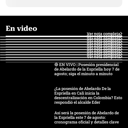
En video
Ver nota completa
Ver nota completa
Ver nota completa
Ver nota completa
Ver nota completa
Ver nota completa
Ver nota completa
Ver nota completa
Ver nota completa
Ver nota completa
🔴 EN VIVO | Posesión presidencial
de Abelardo de la Espriella hoy 7 de
agosto; siga el minuto a minuto
¿La posesión de Abelardo De la
Espriella en Cali inicia la
descentralización en Colombia? Esto
respondió el alcalde Eder
Así será la posesión de Abelardo de
la Espriella este 7 de agosto:
cronograma oficial y detalles clave