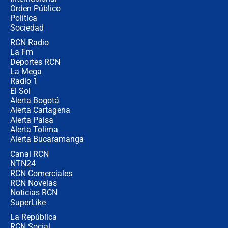
🔴 EN VIVO | Noticiero La FM con
Orden Público
Juan Lozano - 6 de agosto de 2026
Política
Sociedad
RCN Radio
¿Por qué De la Espriella gobernará
La Fm
desde Barranquilla? Experto explica
la razón
Deportes RCN
La Mega
Radio 1
El Sol
Alerta Bogotá
Alerta Cartagena
Alerta Paisa
Alerta Tolima
Alerta Bucaramanga
Canal RCN
NTN24
RCN Comerciales
RCN Novelas
Noticias RCN
SuperLike
La República
RCN Social