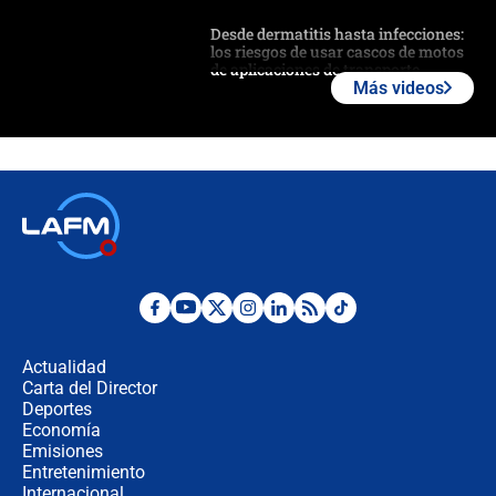
Desde dermatitis hasta infecciones:
los riesgos de usar cascos de motos
de aplicaciones de transporte
Más videos
¿Cómo comprar dólares desde el
celular? Requisitos, pasos y
recomendaciones
Las seis de las 6 con Juan Lozano |
jueves 6 de agosto de 2026
Posesión de Abelardo De La Espriella
en Cali: ¿qué pasará con los
congresistas del Pacto Histórico que
Actualidad
no asistirán?
Carta del Director
Álvaro Uribe asistirá a la posesión y
Deportes
crece el pulso por la elección del
Economía
contralor
Emisiones
Entretenimiento
Internacional