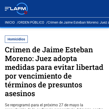
INICIO
ORDEN PÚBLICO
Crimen de Jaime Esteban Moreno: Juez ad
Homicidios
Crimen de Jaime Esteban
Moreno: Juez adopta
medidas para evitar libertad
por vencimiento de
términos de presuntos
asesinos
Se reprogramó para el próximo 27 de mayo la