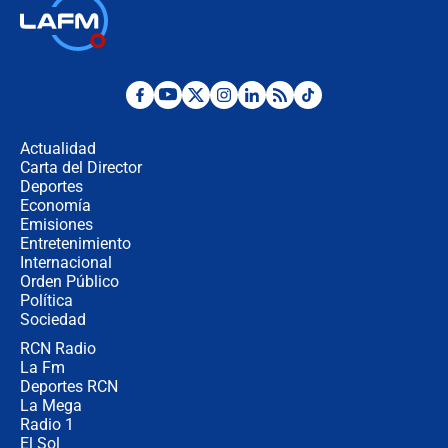
🔴 EN VIVO | Noticiero La FM con
Juan Lozano - 6 de agosto de 2026
¿Por qué De la Espriella gobernará
desde Barranquilla? Experto explica
la razón
Actualidad
Carta del Director
Estratega de Abelardo de la Espriella
Deportes
revela cómo venció a la “casta
Economía
política” en campaña: “Estaba
Emisiones
completamente seguro”
Entretenimiento
Internacional
Alias ‘Calarcá’ habría pagado $60
Orden Público
millones al mes a un supuesto
Política
coronel para filtrar información del
Ejército
Sociedad
RCN Radio
Las razones para escoger al nuevo
La Fm
director de la Policía
Deportes RCN
La Mega
Radio 1
El Sol