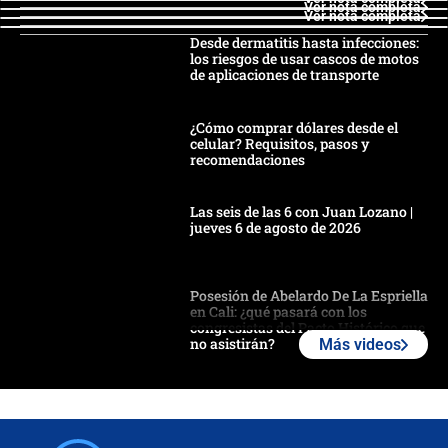
Ver nota completa
Ver nota completa
Desde dermatitis hasta infecciones:
los riesgos de usar cascos de motos
de aplicaciones de transporte
¿Cómo comprar dólares desde el
celular? Requisitos, pasos y
recomendaciones
Las seis de las 6 con Juan Lozano |
jueves 6 de agosto de 2026
Posesión de Abelardo De La Espriella
en Cali: ¿qué pasará con los
congresistas del Pacto Histórico que
no asistirán?
Más videos
Álvaro Uribe asistirá a la posesión y
crece el pulso por la elección del
contralor