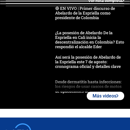
Ver nota completa
🔴 EN VIVO | Primer discurso de
Abelardo de la Espriella como
presidente de Colombia
¿La posesión de Abelardo De la
Espriella en Cali inicia la
descentralización en Colombia? Esto
respondió el alcalde Eder
Así será la posesión de Abelardo de
la Espriella este 7 de agosto:
cronograma oficial y detalles clave
Desde dermatitis hasta infecciones:
los riesgos de usar cascos de motos
de aplicaciones de transporte
Más videos
¿Cómo comprar dólares desde el
celular? Requisitos, pasos y
recomendaciones