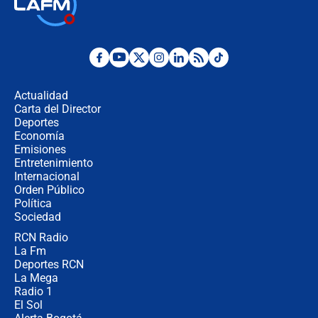
Las seis de las 6 con Juan Lozano |
jueves 6 de agosto de 2026
Posesión de Abelardo De La Espriella
en Cali: ¿qué pasará con los
congresistas del Pacto Histórico que
Actualidad
no asistirán?
Carta del Director
Álvaro Uribe asistirá a la posesión y
Deportes
crece el pulso por la elección del
Economía
contralor
Emisiones
Entretenimiento
Internacional
🔴 EN VIVO | Noticiero La FM con
Orden Público
Juan Lozano - 6 de agosto de 2026
Política
Sociedad
RCN Radio
¿Por qué De la Espriella gobernará
La Fm
desde Barranquilla? Experto explica
la razón
Deportes RCN
La Mega
Radio 1
El Sol