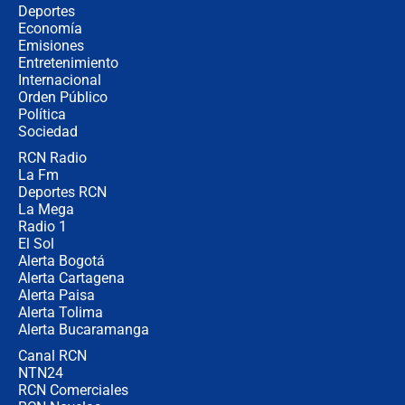
Álvaro Uribe asistirá a la posesión y
Deportes
crece el pulso por la elección del
Economía
contralor
Emisiones
Entretenimiento
Internacional
🔴 EN VIVO | Noticiero La FM con
Orden Público
Juan Lozano - 6 de agosto de 2026
Política
Sociedad
RCN Radio
¿Por qué De la Espriella gobernará
La Fm
desde Barranquilla? Experto explica
la razón
Deportes RCN
La Mega
Radio 1
El Sol
Alerta Bogotá
Alerta Cartagena
Alerta Paisa
Alerta Tolima
Alerta Bucaramanga
Canal RCN
NTN24
RCN Comerciales