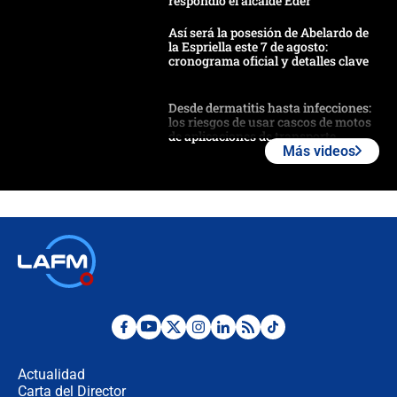
respondió el alcalde Eder
Así será la posesión de Abelardo de
la Espriella este 7 de agosto:
cronograma oficial y detalles clave
Desde dermatitis hasta infecciones:
los riesgos de usar cascos de motos
de aplicaciones de transporte
Más videos
¿Cómo comprar dólares desde el
celular? Requisitos, pasos y
recomendaciones
Las seis de las 6 con Juan Lozano |
jueves 6 de agosto de 2026
Posesión de Abelardo De La Espriella
en Cali: ¿qué pasará con los
congresistas del Pacto Histórico que
Actualidad
no asistirán?
Carta del Director