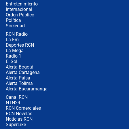
completamente seguro”
Entretenimiento
Internacional
Alias ‘Calarcá’ habría pagado $60
Orden Público
millones al mes a un supuesto
Política
coronel para filtrar información del
Ejército
Sociedad
RCN Radio
Las razones para escoger al nuevo
La Fm
director de la Policía
Deportes RCN
La Mega
Radio 1
El Sol
Alerta Bogotá
Alerta Cartagena
Alerta Paisa
Alerta Tolima
Alerta Bucaramanga
Canal RCN
NTN24
RCN Comerciales
RCN Novelas
Noticias RCN
SuperLike