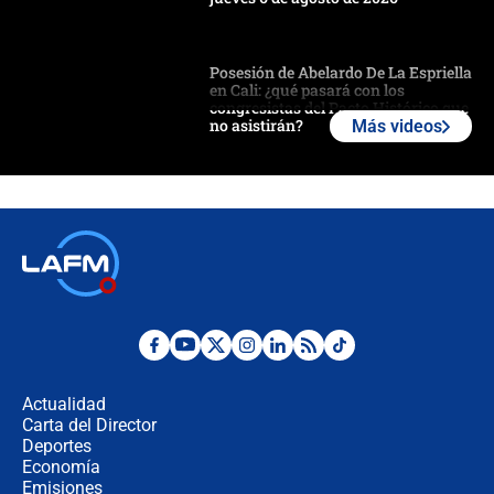
Posesión de Abelardo De La Espriella
en Cali: ¿qué pasará con los
congresistas del Pacto Histórico que
no asistirán?
Más videos
Álvaro Uribe asistirá a la posesión y
crece el pulso por la elección del
contralor
🔴 EN VIVO | Noticiero La FM con
Juan Lozano - 6 de agosto de 2026
¿Por qué De la Espriella gobernará
desde Barranquilla? Experto explica
la razón
Actualidad
Carta del Director
Estratega de Abelardo de la Espriella
Deportes
revela cómo venció a la “casta
Economía
política” en campaña: “Estaba
Emisiones