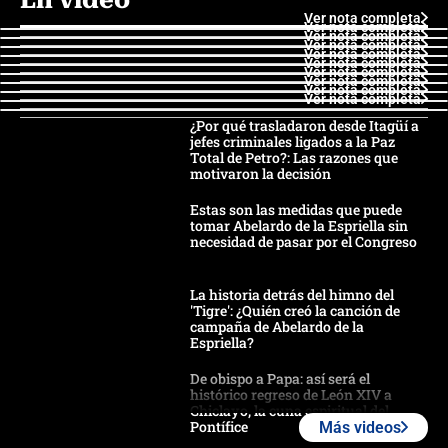
Ver nota completa
Ver nota completa
Ver nota completa
Ver nota completa
Ver nota completa
Ver nota completa
Ver nota completa
Ver nota completa
Ver nota completa
Ver nota completa
¿Por qué trasladaron desde Itagüí a
jefes criminales ligados a la Paz
Total de Petro?: Las razones que
motivaron la decisión
Estas son las medidas que puede
tomar Abelardo de la Espriella sin
necesidad de pasar por el Congreso
La historia detrás del himno del
'Tigre': ¿Quién creó la canción de
campaña de Abelardo de la
Espriella?
De obispo a Papa: así será el
histórico regreso de León XIV a
Chiclayo, la cuna espiritual del
Pontífice
Más videos