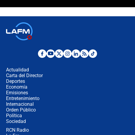
Polémica por rabino, pastor y
sacerdote en la posesión de Abelardo
de la Espriella: ¿Se violó el Estado
laico?
🔴 EN VIVO | Primer discurso de
Abelardo de la Espriella como
presidente de Colombia
¿La posesión de Abelardo De la
Espriella en Cali inicia la
descentralización en Colombia? Esto
Actualidad
respondió el alcalde Eder
Carta del Director
Así será la posesión de Abelardo de
Deportes
la Espriella este 7 de agosto:
Economía
cronograma oficial y detalles clave
Emisiones
Entretenimiento
Internacional
Desde dermatitis hasta infecciones:
Orden Público
los riesgos de usar cascos de motos
Política
de aplicaciones de transporte
Sociedad
RCN Radio
¿Cómo comprar dólares desde el