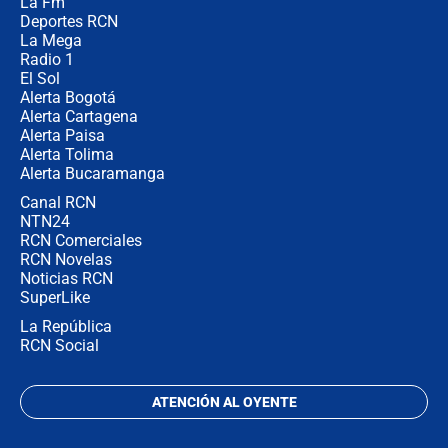
La Fm
celular? Requisitos, pasos y
recomendaciones
Deportes RCN
La Mega
Radio 1
El Sol
Alerta Bogotá
Alerta Cartagena
Alerta Paisa
Alerta Tolima
Alerta Bucaramanga
Canal RCN
NTN24
RCN Comerciales
RCN Novelas
Noticias RCN
SuperLike
La República
RCN Social
ATENCIÓN AL OYENTE