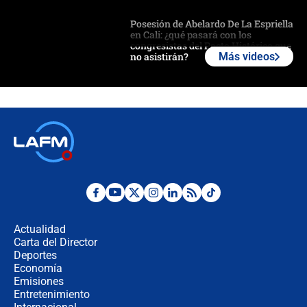
Posesión de Abelardo De La Espriella
en Cali: ¿qué pasará con los
congresistas del Pacto Histórico que
no asistirán?
Más videos
Álvaro Uribe asistirá a la posesión y
crece el pulso por la elección del
contralor
🔴 EN VIVO | Noticiero La FM con
Juan Lozano - 6 de agosto de 2026
¿Por qué De la Espriella gobernará
desde Barranquilla? Experto explica
la razón
Actualidad
Carta del Director
Estratega de Abelardo de la Espriella
Deportes
revela cómo venció a la “casta
Economía
política” en campaña: “Estaba
Emisiones
completamente seguro”
Entretenimiento