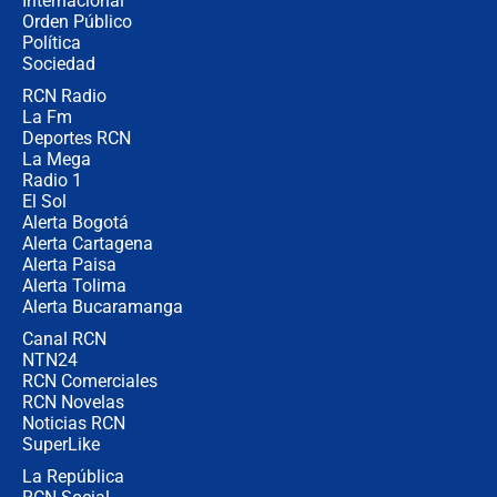
Internacional
Alias ‘Calarcá’ habría pagado $60
Orden Público
millones al mes a un supuesto
Política
coronel para filtrar información del
Ejército
Sociedad
RCN Radio
Las razones para escoger al nuevo
La Fm
director de la Policía
Deportes RCN
La Mega
Radio 1
El Sol
Alerta Bogotá
Alerta Cartagena
Alerta Paisa
Alerta Tolima
Alerta Bucaramanga
Canal RCN
NTN24
RCN Comerciales
RCN Novelas
Noticias RCN
SuperLike
La República