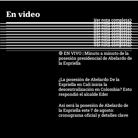
En video
Ver nota completa
Ver nota completa
Ver nota completa
Ver nota completa
Ver nota completa
Ver nota completa
Ver nota completa
Ver nota completa
Ver nota completa
Ver nota completa
🔴 EN VIVO | Minuto a minuto de la
posesión presidencial de Abelardo de
la Espriella
¿La posesión de Abelardo De la
Espriella en Cali inicia la
descentralización en Colombia? Esto
respondió el alcalde Eder
Así será la posesión de Abelardo de
la Espriella este 7 de agosto:
cronograma oficial y detalles clave
Desde dermatitis hasta infecciones:
los riesgos de usar cascos de motos