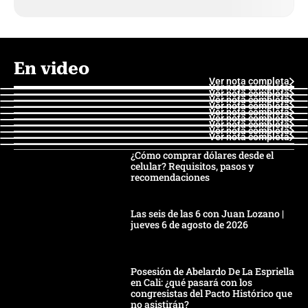
En video
Ver nota completa
Ver nota completa
Ver nota completa
Ver nota completa
Ver nota completa
Ver nota completa
Ver nota completa
Ver nota completa
Ver nota completa
Ver nota completa
¿Cómo comprar dólares desde el
celular? Requisitos, pasos y
recomendaciones
Las seis de las 6 con Juan Lozano |
jueves 6 de agosto de 2026
Posesión de Abelardo De La Espriella
en Cali: ¿qué pasará con los
congresistas del Pacto Histórico que
no asistirán?