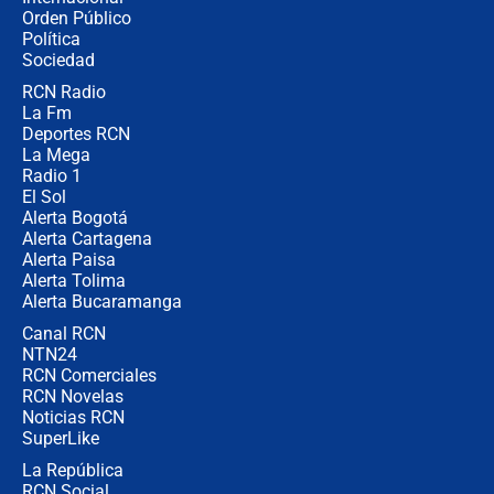
Las razones para escoger al nuevo
Orden Público
director de la Policía
Política
Sociedad
RCN Radio
"Prohibir es la salida fácil": ¿Qué
La Fm
futuro les espera a las cabalgatas en
Colombia?
Deportes RCN
La Mega
Radio 1
El Sol
Alerta Bogotá
Alerta Cartagena
Alerta Paisa
Alerta Tolima
Alerta Bucaramanga
Canal RCN
NTN24
RCN Comerciales
RCN Novelas
Noticias RCN
SuperLike
La República
RCN Social