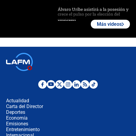
Álvaro Uribe asistirá a la posesión y
crece el pulso por la elección del
contralor
Más videos
🔴 EN VIVO | Noticiero La FM con
Juan Lozano - 6 de agosto de 2026
¿Por qué De la Espriella gobernará
desde Barranquilla? Experto explica
la razón
Estratega de Abelardo de la Espriella
revela cómo venció a la “casta
política” en campaña: “Estaba
Actualidad
completamente seguro”
Carta del Director
Alias ‘Calarcá’ habría pagado $60
Deportes
millones al mes a un supuesto
Economía
coronel para filtrar información del
Emisiones
Ejército
Entretenimiento
Internacional