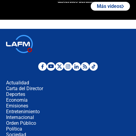
disturbios durante la posesión
Más videos
"No hubo fraude ni posibilidad de
fraude": Auditoría respondió a
señalamientos de Petro sobre
elección de Abelardo de La Espriella
Tras su posesión, presidente De la
Espriella empieza gira por regiones
donde perdió
Las seis de las 6 con Juan Lozano |
miércoles 5 de agosto de 2026
Actualidad
Carta del Director
🔴 EN VIVO | Noticiero La FM con
Deportes
Juan Lozano - 5 de agosto de 2026
Economía
Emisiones
Entretenimiento
Internacional
La petición de los empresarios al
Orden Público
gobierno de De la Espriella antes del
Política
Congreso de la ANDI
Sociedad