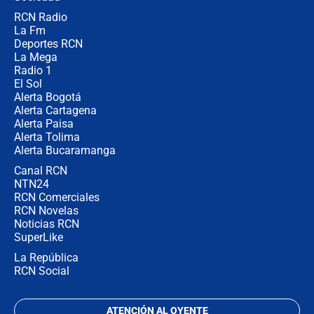
RCN Radio
María Fernanda Cabal asegura que
La Fm
Uribe tiene "aversión" a la palabra
derecha: "Es como si le hablaran del
Deportes RCN
demonio"
La Mega
Radio 1
El Sol
Alerta Bogotá
Alerta Cartagena
Alerta Paisa
Alerta Tolima
Alerta Bucaramanga
Canal RCN
NTN24
RCN Comerciales
RCN Novelas
Noticias RCN
SuperLike
La República
RCN Social
ATENCIÓN AL OYENTE