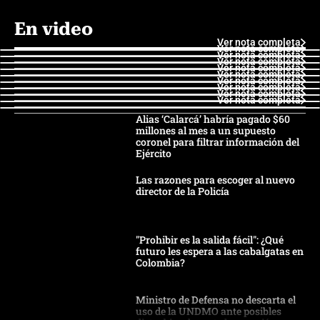
En video
Ver nota completa
Ver nota completa
Ver nota completa
Ver nota completa
Ver nota completa
Ver nota completa
Ver nota completa
Ver nota completa
Ver nota completa
Ver nota completa
Alias ‘Calarcá’ habría pagado $60
millones al mes a un supuesto
coronel para filtrar información del
Ejército
Las razones para escoger al nuevo
director de la Policía
"Prohibir es la salida fácil": ¿Qué
futuro les espera a las cabalgatas en
Colombia?
Ministro de Defensa no descarta el
uso de la UNDMO ante posibles