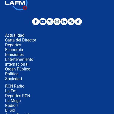
Así será la posesión de Abelardo de
la Espriella este 7 de agosto:
cronograma oficial y detalles clave
Desde dermatitis hasta infecciones:
los riesgos de usar cascos de motos
de aplicaciones de transporte
Actualidad
Carta del Director
¿Cómo comprar dólares desde el
Deportes
celular? Requisitos, pasos y
Economía
recomendaciones
Emisiones
Entretenimiento
Internacional
Las seis de las 6 con Juan Lozano |
Orden Público
jueves 6 de agosto de 2026
Política
Sociedad
RCN Radio
Posesión de Abelardo De La Espriella
La Fm
en Cali: ¿qué pasará con los
congresistas del Pacto Histórico que
Deportes RCN
no asistirán?
La Mega
Radio 1
El Sol