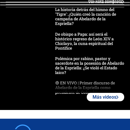
Ver nota completa
La historia detrás del himno del
'Tigre': ¿Quién creó la canción de
campaña de Abelardo de la
Espriella?
De obispo a Papa: así será el
histórico regreso de León XIV a
Chiclayo, la cuna espiritual del
Pontífice
Polémica por rabino, pastor y
sacerdote en la posesión de Abelardo
de la Espriella: ¿Se violó el Estado
laico?
🔴 EN VIVO | Primer discurso de
Abelardo de la Espriella como
presidente de Colombia
Más videos
¿La posesión de Abelardo De la
Espriella en Cali inicia la
descentralización en Colombia? Esto
respondió el alcalde Eder