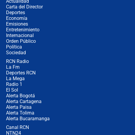
Actualidad
Carta del Director
Estratega de Abelardo de la Espriella
Deportes
revela cómo venció a la “casta
Economía
política” en campaña: “Estaba
Emisiones
completamente seguro”
Entretenimiento
Internacional
Alias ‘Calarcá’ habría pagado $60
Orden Público
millones al mes a un supuesto
Política
coronel para filtrar información del
Ejército
Sociedad
RCN Radio
Las razones para escoger al nuevo
La Fm
director de la Policía
Deportes RCN
La Mega
Radio 1
El Sol
Alerta Bogotá
Alerta Cartagena
Alerta Paisa
Alerta Tolima
Alerta Bucaramanga
Canal RCN
NTN24