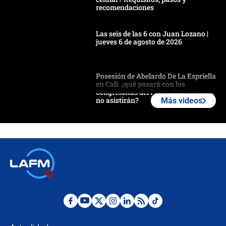
recomendaciones
Las seis de las 6 con Juan Lozano |
jueves 6 de agosto de 2026
Posesión de Abelardo De La Espriella
en Cali: ¿qué pasará con los
congresistas del Pacto Histórico que
no asistirán?
Más videos
Álvaro Uribe asistirá a la posesión y
crece el pulso por la elección del
contralor
🔴 EN VIVO | Noticiero La FM con
Juan Lozano - 6 de agosto de 2026
¿Por qué De la Espriella gobernará
desde Barranquilla? Experto explica
la razón