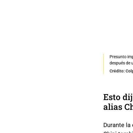
Presunto imp
después de u
Crédito: Co
Esto di
alias C
Durante la 