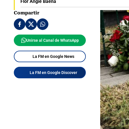
Flor Angie Baena
Compartir
Unirse al Canal de WhatsApp
La FM en Google News
La FM en Google Discover