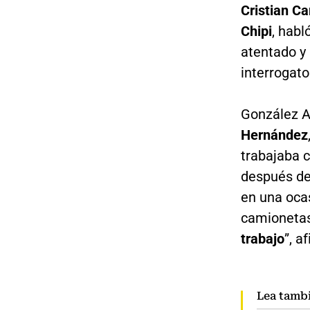
Cristian Ca
Chipi
, habl
atentado y
interrogato
González A
Hernández
trabajaba c
después de 
en una oca
camionetas
trabajo
”, a
Lea tamb