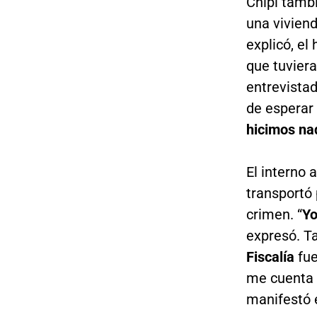
Chipi tamb
una vivien
explicó, el
que tuviera
entrevista
de esperar 
hicimos na
El interno
transportó
crimen. “
Yo
expresó. Ta
Fiscalía
fue
me cuenta a
manifestó e