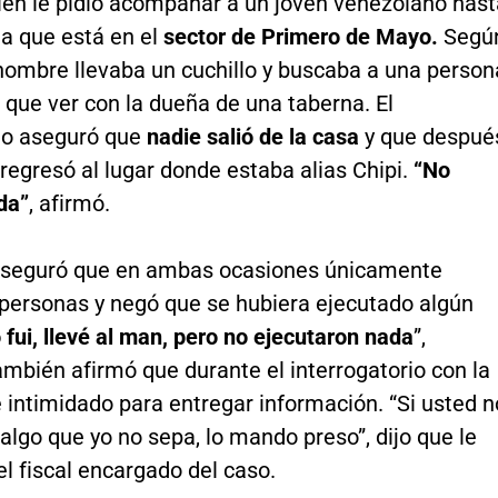
ién le pidió acompañar a un joven venezolano hast
da que está en el
sector de Primero de Mayo.
Segú
 hombre llevaba un cuchillo y buscaba a una person
 que ver con la dueña de una taberna. El
do aseguró que
nadie salió de la casa
y que despué
regresó al lugar donde estaba alias Chipi.
“No
da”
, afirmó.
 aseguró que en ambas ocasiones únicamente
 personas y negó que se hubiera ejecutado algún
 fui, llevé al man, pero no ejecutaron nada
”,
mbién afirmó que durante el interrogatorio con la
 intimidado para entregar información. “Si usted n
lgo que yo no sepa, lo mando preso”, dijo que le
l fiscal encargado del caso.