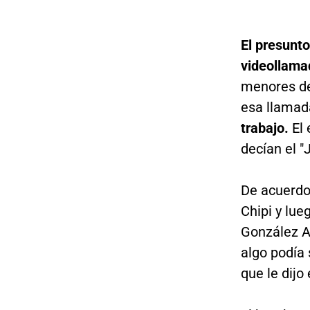
El presunt
videollama
menores de
esa llama
trabajo.
El 
decían el "J
De acuerdo 
Chipi y lue
González A
algo podía 
que le dijo