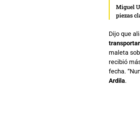
Miguel Ur
piezas c
Dijo que al
transporta
maleta sob
recibió más
fecha. “Nu
Ardila
.