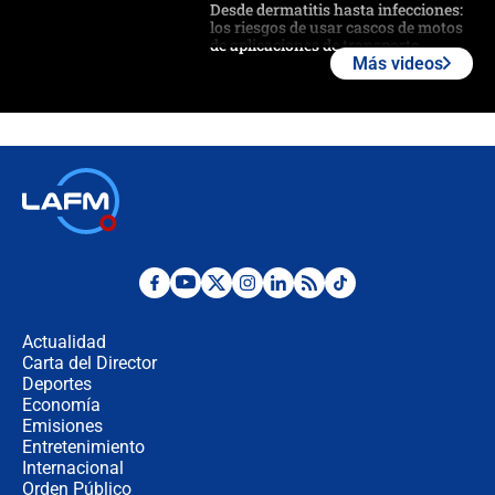
Desde dermatitis hasta infecciones:
los riesgos de usar cascos de motos
de aplicaciones de transporte
Más videos
¿Cómo comprar dólares desde el
celular? Requisitos, pasos y
recomendaciones
Las seis de las 6 con Juan Lozano |
jueves 6 de agosto de 2026
Posesión de Abelardo De La Espriella
en Cali: ¿qué pasará con los
congresistas del Pacto Histórico que
Actualidad
no asistirán?
Carta del Director
Álvaro Uribe asistirá a la posesión y
Deportes
crece el pulso por la elección del
Economía
contralor
Emisiones
Entretenimiento
Internacional
🔴 EN VIVO | Noticiero La FM con
Orden Público
Juan Lozano - 6 de agosto de 2026