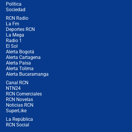
Política
Sociedad
RCN Radio
¿Por qué De la Espriella gobernará
La Fm
desde Barranquilla? Experto explica
la razón
Deportes RCN
La Mega
Radio 1
El Sol
Alerta Bogotá
Alerta Cartagena
Alerta Paisa
Alerta Tolima
Alerta Bucaramanga
Canal RCN
NTN24
RCN Comerciales
RCN Novelas
Noticias RCN
SuperLike
La República
RCN Social