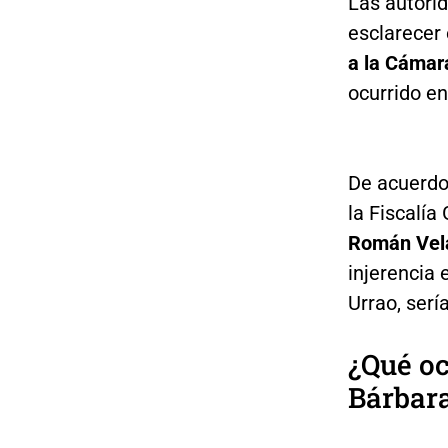
Las autori
esclarecer
a la Cámara
ocurrido en
De acuerdo 
la Fiscalía
Román Velá
injerencia 
Urrao, serí
¿Qué oc
Bárbara