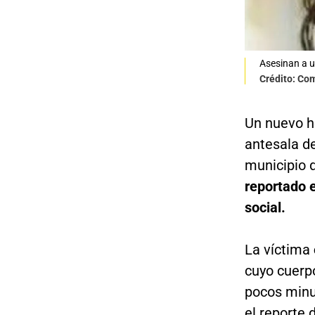
Asesinan a u
Crédito: Co
Un nuevo he
antesala de
municipio 
reportado e
social.
La víctima
cuyo cuerpo
pocos minu
el reporte 