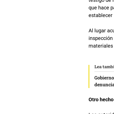
testigo de 
que hace pa
establecer 
Al lugar ac
inspección 
materiales 
Lea tamb
Gobierno 
denuncia
Otro hecho 