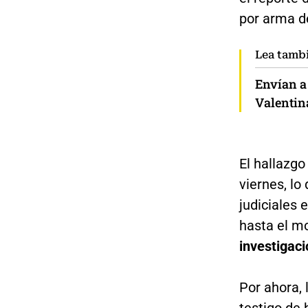
por arma d
Lea tamb
Envían a
Valentin
El hallazgo
viernes, lo
judiciales 
hasta el 
investigaci
Por ahora, 